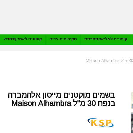
קופונים לאליאקספרסס
סקירות מוצרים
קופונים לאמזון⭐️חדש
בשמים מוקטנים מייסון אלהמברה
בנפח 30 מ"ל Maison Alhambra