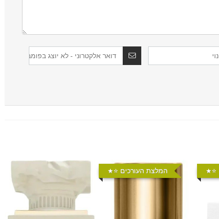
⭐️
המלצת העורכים ⭐️