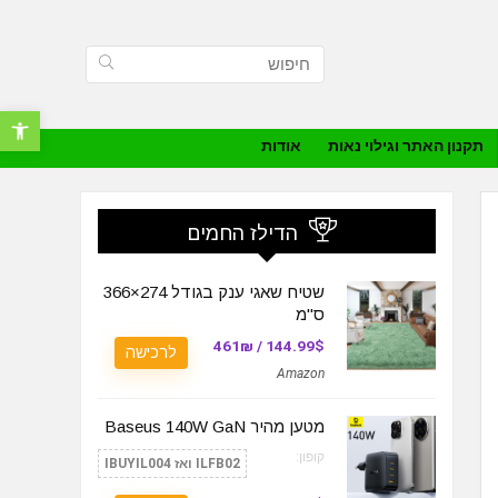
פתח סרגל נ
תקנון האתר וגילוי נאות
אודות
הדילז החמים
שטיח שאגי ענק בגודל 274×366
ס"מ
144.99$ / 461₪
לרכישה
Amazon
מטען מהיר Baseus 140W GaN
קופון:
ILFB02 ואז IBUYIL004