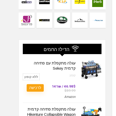
הדילז החמים
עגלה מתקפלת עם פתיחה
קדמית Sekey
קופון:
ללא קופון
46.98$ / 141₪
לרכישה
$59.99
Amazon
עגלה מתקפלת פתיחה קדמית
Hikenture Collapsible Wagon