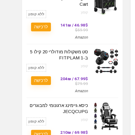
Cart
קופון:
ללא קופון
46.98$ / 141₪
לרכישה
$59.99
Amazon
סט משקולות מודולרי 20 קילו 5
ב-1 FITPLAM
קופון:
ללא קופון
67.99$ / 204₪
לרכישה
$79.99
Amazon
כיסא גיימינג ארגונומי למבוגרים
JECQCUPG
קופון:
ללא קופון
69.98$ / 210₪
לרכישה