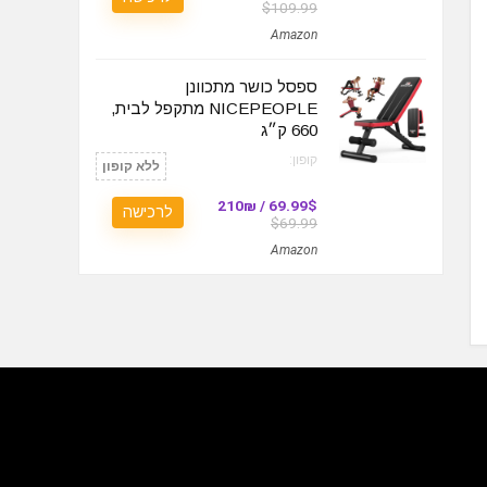
$109.99
Amazon
ספסל כושר מתכוונן
NICEPEOPLE מתקפל לבית,
660 ק״ג
קופון:
ללא קופון
69.99$ / 210₪
לרכישה
$69.99
Amazon