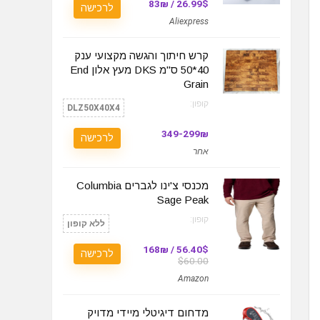
26.99$ / 83₪
לרכישה
Aliexpress
קרש חיתוך והגשה מקצועי ענק
40*50 ס"מ DKS מעץ אלון End
Grain
קופון:
DLZ50X40X4
299₪-349
לרכישה
אחר
מכנסי צ'ינו לגברים Columbia
Sage Peak
קופון:
ללא קופון
56.40$ / 168₪
לרכישה
$60.00
Amazon
מדחום דיגיטלי מיידי מדויק