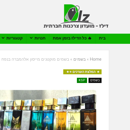
בית
🔥 כל הדילז בזמן אמת
חנויות
קטגוריות
Home
»
בשמים
»
בשמים מוקטנים מייסון אלהמברה בנפח 30 מ"ל Maison Alhambra
המלצת העורכים ⭐️
בשמים
KSP