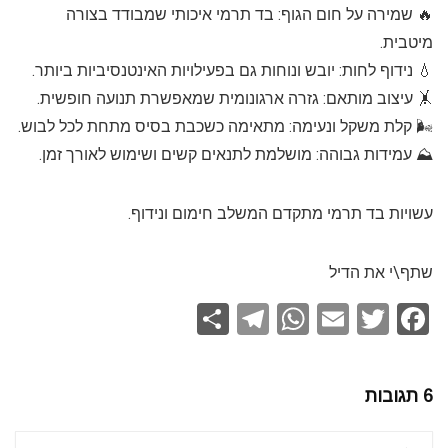
🔥 שמירה על חום הגוף: בד תרמי איכותי שמבודד בצורה
מיטבית.
💧 נידוף לחות: יובש ונוחות גם בפעילויות האינטנסיביות ביותר.
🤸 עיצוב מותאם: גזרה ארגונומית שמאפשרת תנועה חופשית.
🌬️ קלת משקל ונעימה: מתאימה כשכבת בסיס מתחת לכל לבוש.
⛰️ עמידות גבוהה: מושלמת לתנאים קשים ושימוש לאורך זמן.
עשויות בד תרמי מתקדם המשלב חימום ונידוף.
שתף\י את הדיל
S
T
W
E
T
F
h
el
h
m
wi
a
ar
e
at
ail
tt
ce
6 תגובות
e
gr
s
er
b
a
A
o