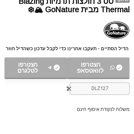
סט 3 חולצות תרמיות Blazing
פג תוקף
Thermal מבית GoNature 🏔️❄️
הדיל הסתיים - תעקבו אחרינו כדי לקבל עדכון כשהדיל חוזר
הצטרפו
הצטרפו
לוואטסאפ
לטלגרם
DLZ127
משלוח לנקודת איסוף חינם