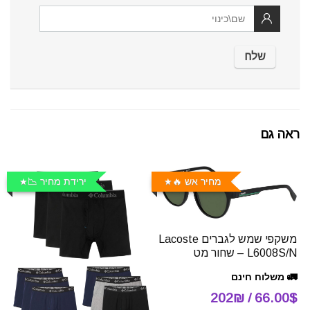
ראה גם
מחיר אש 🔥
ירידת מחיר 📉
משקפי שמש לגברים Lacoste
L6008S/N – שחור מט
🚛 משלוח חינם
66.00$ / 202₪