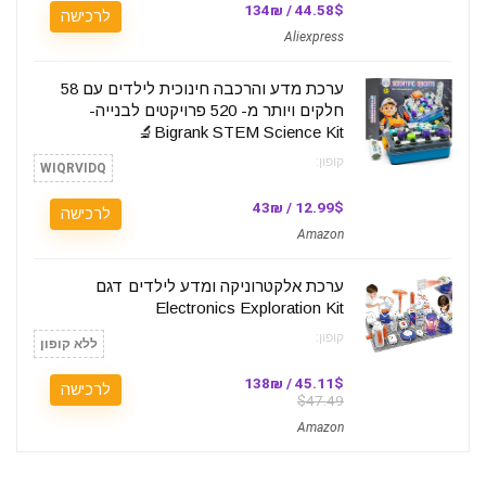
44.58$ / 134₪
לרכישה
Aliexpress
ערכת מדע והרכבה חינוכית לילדים עם 58
חלקים ויותר מ- 520 פרויקטים לבנייה-
Bigrank STEM Science Kit🔬
קופון:
WIQRVIDQ
12.99$ / 43₪
לרכישה
Amazon
ערכת אלקטרוניקה ומדע לילדים דגם
Electronics Exploration Kit
קופון:
ללא קופון
45.11$ / 138₪
לרכישה
$47.49
Amazon