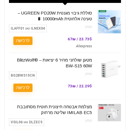
סוללת גיבוי מגנטית UGREEN PD20W –
טעינה אלחוטית 10000mAh 🔋
קופון:
ILNEX04 ואז ILAFF01
23.73$ / 67₪
לרכישה
Aliexpress
מטען שולחני מהיר 6 יציאות – BlitzWolf®
BW-S15 60W
קופון:
BG2BWS15CN
22.29$ / 73₪
לרכישה
מצלמת אבטחה חיצונית חוטית מסתובבת
IMILAB EC5 שליטה מרחוק
קופון:
DLZEC5 ואז VSIL06