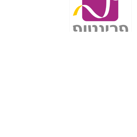
הדילז החמים
סט מחבתות נירוסטה תלת-שכבתית
DELARLO 20, 26 ו-30 ס"מ
קופון:
ללא קופון
42.49$ / 128₪
לרכישה
$49.99
Amazon