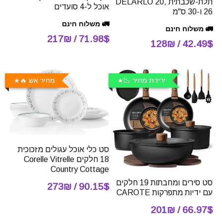
תלת-שכבתית DELARLO 20,
אוכל ל-4 סועדים
26 ו-30 ס"מ
🚛 משלוח חינם
🚛 משלוח חינם
71.98$ / 217₪
42.49$ / 128₪
ירידת מחיר 📉
מחיר אש 🔥
סט כלי אוכל עגולים מזכוכית
18 חלקים Corelle Vitrelle
Country Cottage
סט סירים ומחבתות 19 חלקים
90.15$ / 273₪
עם ידיות מתפרקות CAROTE
66.97$ / 201₪