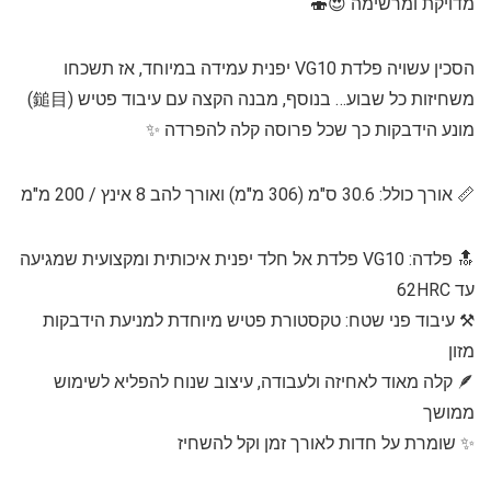
מדויקת ומרשימה 😍🍣
הסכין עשויה פלדת VG10 יפנית עמידה במיוחד, אז תשכחו
משחיזות כל שבוע… בנוסף, מבנה הקצה עם עיבוד פטיש (鎚目)
מונע הידבקות כך שכל פרוסה קלה להפרדה ✨
📏 אורך כולל: 30.6 ס"מ (306 מ"מ) ואורך להב 8 אינץ / 200 מ"מ
🔝 פלדה: VG10 פלדת אל חלד יפנית איכותית ומקצועית שמגיעה
עד 62HRC
⚒️ עיבוד פני שטח: טקסטורת פטיש מיוחדת למניעת הידבקות
מזון
🪶 קלה מאוד לאחיזה ולעבודה, עיצוב שנוח להפליא לשימוש
ממושך
✨ שומרת על חדות לאורך זמן וקל להשחיז