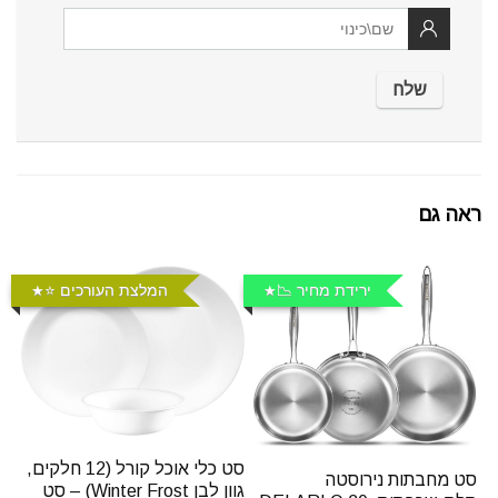
ראה גם
ירידת מחיר 📉
המלצת העורכים ⭐️
סט כלי אוכל קורל (12 חלקים,
סט מחבתות נירוסטה
גוון לבן Winter Frost) – סט