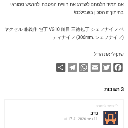
אם תמיד חלמתם לשדרג את חוויית המטבח ולהרגיש סמוראי
בחיתוך זו הסכין בשבילכם!
ヤクセル 兼義作 包丁 VG10 鎚目 三徳包丁 シェフナイフ ペ
ティナイフ (306mm, シェフナイフ)
שתף\י את הדיל
S
T
W
E
T
F
h
el
h
m
wi
a
ar
e
at
ail
tt
ce
3 תגובות
e
gr
s
er
b
a
A
o
השב לתגובה
m
p
o
נדב
k
11 ביוני 2026 at 17:41
p