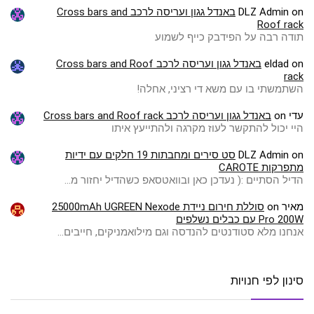
on
DLZ Admin
באנדל גגון ועריסה לרכב Cross bars and
Roof rack
תודה רבה על הפידבק כייף לשמוע
on
eldad
באנדל גגון ועריסה לרכב Cross bars and Roof
rack
השתמשתי בו עם משא די רציני, אחלה!
עדי
on
באנדל גגון ועריסה לרכב Cross bars and Roof rack
היי יכול להתקשר לעוז מקרגה ולהתייעץ איתו
on
DLZ Admin
סט סירים ומחבתות 19 חלקים עם ידיות
מתפרקות CAROTE
הדיל הסתיים :( ️נעדכן כאן ובוואטסאפ כשהדיל יחזור מ…
מאיר
on
סוללת חירום ניידת 25000mAh UGREEN Nexode
Pro 200W עם כבלים נשלפים
אנחנו מלא סטודנטים להנדסה וגם מילואמניקים, חייבים…
סינון לפי חנויות