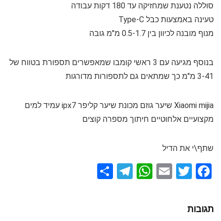
סוללה נטענת שמחזיקה עד 180 דקות עבודה
טעינה באמצעות כבל Type-C
מנוף מובנה לכיוון בין 0.5-1.7 מ"מ גובה
בנוסף מגיעה עם 3 ראשי קומבו שמאפשרים תספורת בטווח של
3-41 מ"מ כך שמתאים גם לתספורות מדורגות
Xiaomi mijia שיער גוזם מכונת שיער קליפר ipx7 עמיד למים
מקצועיים אלחוטיים חיתוך מספרה קוצים
שתף\י את הדיל
S
T
W
E
T
F
h
el
h
m
wi
a
ar
e
at
ail
tt
ce
תגובות
e
gr
s
er
b