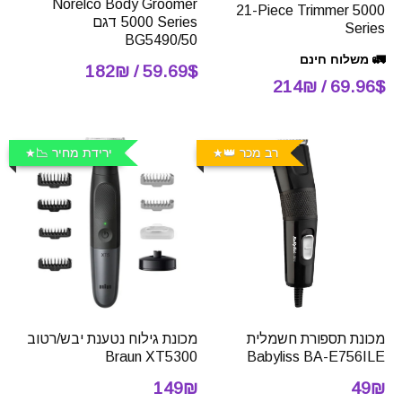
Norelco Body Groomer
21-Piece Trimmer 5000
5000 Series דגם
Series
BG5490/50
🚛 משלוח חינם
59.69$ / 182₪
69.96$ / 214₪
רב מכר 👑
ירידת מחיר 📉
מכונת תספורת חשמלית
מכונת גילוח נטענת יבש/רטוב
Braun XT5300
Babyliss BA-E756ILE
149₪
49₪