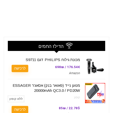
הדילז החמים
מכונת גילוח PHILIPS דגם S9711
176.54€ / 698₪
לרכישה
Amazon
מטען נייד (פאואר בנק) אסאג'ר ESSAGER
20000mAh QC3.0 / PD20W
קופון:
ללא קופון
22.78$ / 85₪
לרכישה