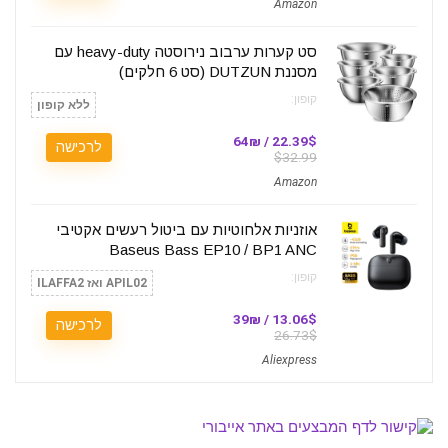
Amazon
סט קערות ערבוב נירוסטה heavy-duty עם
מסננת DUTZUN (סט 6 חלקים)
קופון:
ללא קופון
22.39$ / 64₪
לרכישה
$32.99
Amazon
אוזניות אלחוטיות עם ביטול רעשים אקטיבי
Baseus Bass EP10 / BP1 ANC
קופון:
APIL02 ואז ILAFFA2
13.06$ / 39₪
לרכישה
26.73$
Aliexpress