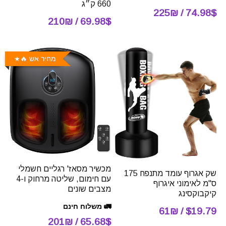
660 ק״ג
74.98$ / 225₪
69.98$ / 210₪
מחיר אש 🔥
מכשיר מסאז' רגליים חשמלי
שק אגרוף עומד מתנפח 175
עם חימום, שליטה מרחוק ו-4
ס"מ לאימוני איגרוף
מצבים שונים
קיקבוקסינג
🚛 משלוח חינם
$19.79 / 61₪
65.68$ / 201₪