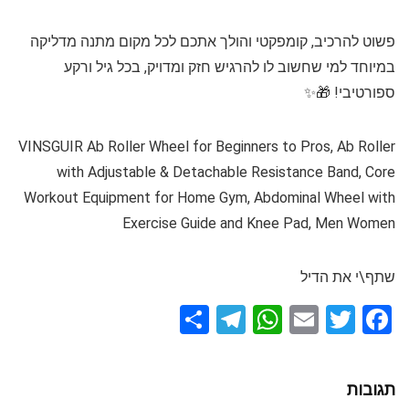
פשוט להרכיב, קומפקטי והולך אתכם לכל מקום מתנה מדליקה
במיוחד למי שחשוב לו להרגיש חזק ומדויק, בכל גיל ורקע
ספורטיבי! 🎁✨
VINSGUIR Ab Roller Wheel for Beginners to Pros, Ab Roller
with Adjustable & Detachable Resistance Band, Core
Workout Equipment for Home Gym, Abdominal Wheel with
Exercise Guide and Knee Pad, Men Women
שתף\י את הדיל
S
T
W
E
T
F
h
el
h
m
wi
a
ar
e
at
ail
tt
ce
תגובות
e
gr
s
er
b