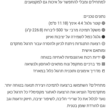
למתחילים ומבלי להתפשר על איכות גם למקצוענים.
נתונים טכניים:
🔵 קוטר גלגל: 4.4 אינץ' (11.18 ס"מ)
🟢 משקל תמיכה מרבי: עד 500 ליברות (226.8 ק"ג)
⚫️ גלגל כפול לשמירה על יציבות ואיזון
🟡 רצועת התנגדות ניתנת לכיוון ולהסרה עבור תרגול מתקדם
ומותאם אישית
🔵 ידיות רכות וארגונומיות לאחיזה בטוחה
🟩 פד ברכיים מתקפל ונוח מתאים לאחסון ולנשיאה
📒 מדריך אימונים ותוכנית תרגול כלול במארז!
מתחילים? השתמשו ברצועה לתמיכה ויצירת תנועה בטוחה יותר.
מתקדמים? הוציאו את הרצועה לאתגר מקסימלי! כל תרגול כאן
נועד לכלול את כל שרירי הליבה, לשיפור יציבה, חיזוק זרועות וגב
וגם להורדת שומן בטנית.