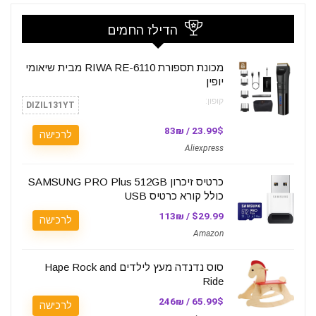
הדילז החמים
מכונת תספורת RIWA RE-6110 מבית שיאומי
יופין
קופון:
DIZIL131YT
23.99$ / 83₪
לרכישה
Aliexpress
כרטיס זיכרון SAMSUNG PRO Plus 512GB
כולל קורא כרטיס USB
$29.99 / 113₪
לרכישה
Amazon
סוס נדנדה מעץ לילדים Hape Rock and
Ride
65.99$ / 246₪
לרכישה