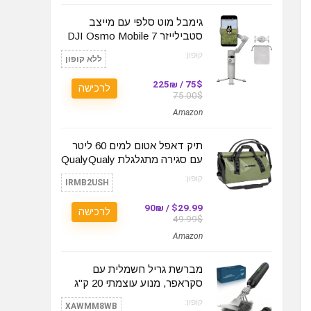
גימבל מוט סלפי עם מייצב
סטבילייזר DJI Osmo Mobile 7
קופון:
ללא קופון
75$ / 225₪
לרכישה
75.00$
Amazon
תיק דאפל אטום למים 60 ליטר
עם סגירה מתגלגלת QualyQualy
קופון:
IRMB2USH
$29.99 / 90₪
לרכישה
49.99$
Amazon
מברשת גריל חשמלית עם
סקראפר, מנוע עוצמתי 20 ק"ג
קופון:
XAWMM8WB