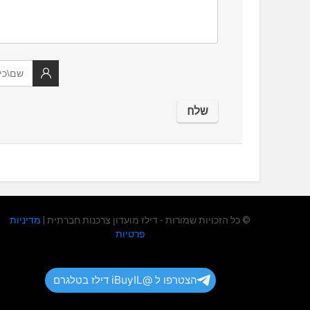
© כל הזכויות שמורות - דילז מועדון צרכנות חברתית |
מדיניות
פרטיות
הצטרפו ל @iBuyIL דילז בטלגרם