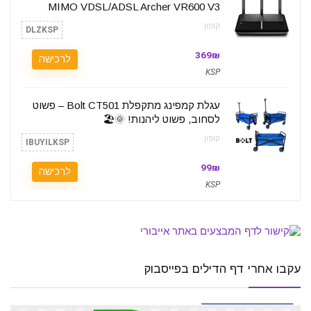
MIMO VDSL/ADSL Archer VR600 V3
קופון:
DLZKSP
369₪
לרכישה
KSP
עגלת קמפינג מתקפלת Bolt CT501 – פשוט
לסחוב, פשוט ליהנות! 🌞🏖️
קופון:
IBUYILKSP
99₪
לרכישה
KSP
עקבו אחרי דף הדילים בפייסבוק