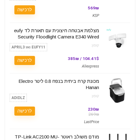
569₪
לרכישה
KSP
מצלמת אבטחה חיצונית עם תאורת לד eufy
Security Floodlight Camera E340 Wired
קופון:
EUFY11 ואז APRIL3
104.41$ / 385₪
לרכישה
Aliexpress
מכונת קרח ביתית בנפח 0.8 ליטר Electro
Hanan
קופון:
ADIDLZ
230₪
לרכישה
269₪
LastPrice
מודם משולב ראוטר TP-Link AC2100 MU-