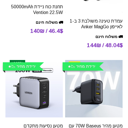
תחנת כוח ניידת 50000mAh
Vention 22.5W
עמדת טעינה משולבת 3 ב-1
🚛 משלוח חינם
לאייפון Anker MagGo
46.4$ / 140₪
🚛 משלוח חינם
48.04$ / 144₪
ירידת מחיר 📉
ירידת מחיר 📉
מטען מהיר 70W Baseus עם
מטען נסיעות מתקדם