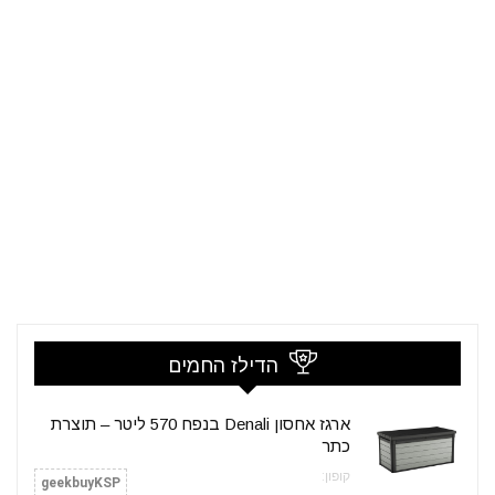
הדילז החמים
ארגז אחסון Denali בנפח 570 ליטר – תוצרת
כתר
קופון:
geekbuyKSP