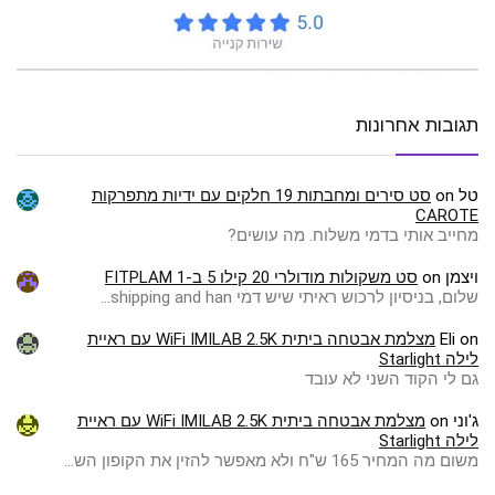
תגובות אחרונות
טל
on
סט סירים ומחבתות 19 חלקים עם ידיות מתפרקות
CAROTE
מחייב אותי בדמי משלוח. מה עושים?
ויצמן
on
סט משקולות מודולרי 20 קילו 5 ב-1 FITPLAM
שלום, בניסיון לרכוש ראיתי שיש דמי shipping and han…
on
Eli
מצלמת אבטחה ביתית WiFi IMILAB 2.5K עם ראיית
לילה Starlight
גם לי הקוד השני לא עובד
ג'וני
on
מצלמת אבטחה ביתית WiFi IMILAB 2.5K עם ראיית
לילה Starlight
משום מה המחיר 165 ש"ח ולא מאפשר להזין את הקופון הש…