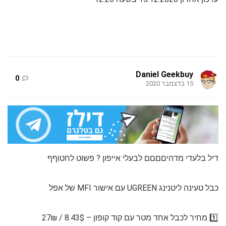
Daniel Geekbuy
0
15 בדצמבר 2020
דיל בלעדי מדהיםםםם לבעלי אייפון ? פשוט לחטוףף
כבל טעינה ליטנינג UGREEN עם אישור MFI של אפל
1️⃣ מחיר לכבל אחד מטר עם קוד קופון – 8.43$ / 27₪