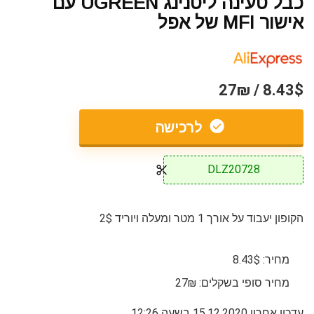
כבל טעינה ליטנינג UGREEN עם
אישור MFI של אפל
8.43$ / 27₪
לרכישה
DLZ20728
הקופון יעבוד על אורך 1 מטר ומעלה ויוריד 2$
מחיר: 8.43$
מחיר סופי בשקלים: 27₪
עדכון אחרון 15.12.2020 בשעה 12:26