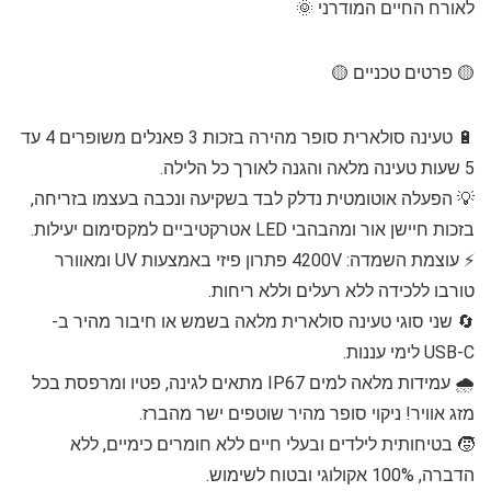
לאורח החיים המודרני 🌞
🟡 פרטים טכניים 🟡
🔋 טעינה סולארית סופר מהירה בזכות 3 פאנלים משופרים 4 עד
5 שעות טעינה מלאה והגנה לאורך כל הלילה.
💡 הפעלה אוטומטית נדלק לבד בשקיעה ונכבה בעצמו בזריחה,
בזכות חיישן אור ומהבהבי LED אטרקטיביים למקסימום יעילות.
⚡ עוצמת השמדה: 4200V פתרון פיזי באמצעות UV ומאוורר
טורבו ללכידה ללא רעלים וללא ריחות.
🔄 שני סוגי טעינה סולארית מלאה בשמש או חיבור מהיר ב-
USB-C לימי עננות.
🌧️ עמידות מלאה למים IP67 מתאים לגינה, פטיו ומרפסת בכל
מזג אוויר! ניקוי סופר מהיר שוטפים ישר מהברז.
🧒 בטיחותית לילדים ובעלי חיים ללא חומרים כימיים, ללא
הדברה, 100% אקולוגי ובטוח לשימוש.