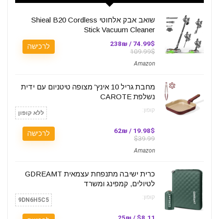
שואב אבק אלחוטי Shieal B20 Cordless
Stick Vacuum Cleaner
74.99$ / 238₪
לרכישה
109.99$
Amazon
מחבת גריל 10 אינץ' מצופה טיטניום עם ידית
נשלפת CAROTE
קופון:
ללא קופון
19.98$ / 62₪
לרכישה
$39.99
Amazon
כרית ישיבה מתנפחת עצמאית GDREAMT
לטיולים, קמפינג ומשרד
קופון:
9DN6H5C5
$8.11 / 25₪