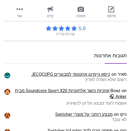
תגובות אחרונות
מאיר
on
כיסא גיימינג ארגונומי למבוגרים JECQCUPG
רשום שלא נשלח לארץ
on
Boaz
אוזניות כושר אלחוטיות Soundcore Sport X20 מבית
Anker 🎧
אשמח לעוד מבצע עליהן לכשיגיע
ניקו
on
מבצע רוחבי על מוצרי Switcher
לא עובד
ניקו
on
מפסק חכם לדוד שמש Switcher V4