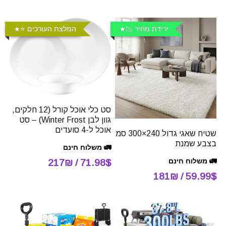
ירידת מחיר 📉
המלצת העורכים ⭐️
סט כלי אוכל קורל (12 חלקים,
גוון לבן Winter Frost) – סט
אוכל ל-4 סועדים
שטיח שאגי גדול 240×300 סמ
בצבע שמנת
🚛 משלוח חינם
🚛 משלוח חינם
71.98$ / 217₪
59.99$ / 181₪