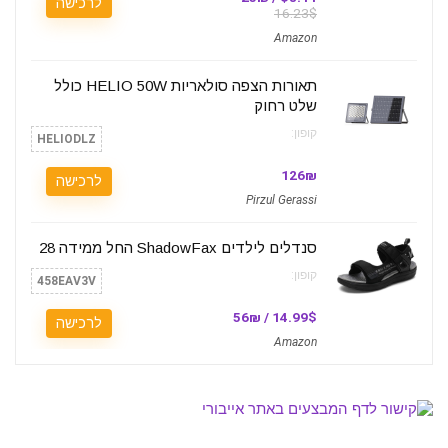
לרכישה
16.23$
Amazon
תאורות הצפה סולאריות HELIO 50W כולל
שלט רחוק
קופון:
HELIODLZ
126₪
לרכישה
Pirzul Gerassi
סנדלים לילדים ShadowFax החל ממידה 28
קופון:
458EAV3V
14.99$ / 56₪
לרכישה
Amazon