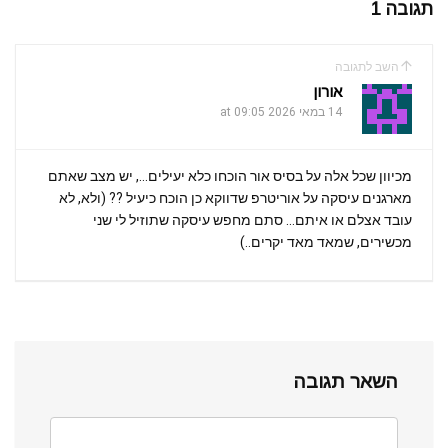
תגובה 1
e
gr
s
er
b
a
A
o
השב לתגובה
m
p
o
אורון
k
14 במאי 2026 at 09:05
p
מכיוון שכל אלה על בסיס אור הוכחו כלא יעילים…, יש מצב שאתם
מארגנים עיסקה על אוריטרפ שדווקא כן הוכח כיעיל ?? (ולא, לא
עובד אצלם או איתם… סתם מחפש עיסקה שתוזיל לי שני
מכשירים, שמאד מאד יקרים..)
השאר תגובה