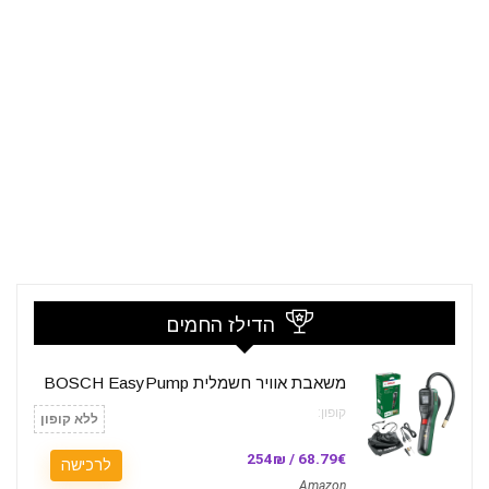
הדילז החמים
משאבת אוויר חשמלית BOSCH EasyPump
קופון:
ללא קופון
68.79€ / 254₪
לרכישה
Amazon