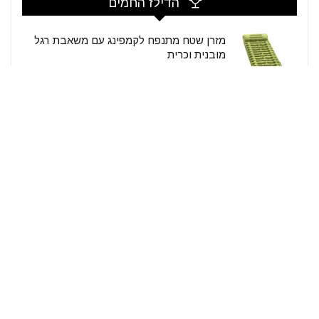
הדילז החמים
מזרן שטח מתנפח לקמפינג עם משאבת רגל
מובנית וכרית
קופון:
ללא קופון
29.98$ / 90₪
לרכישה
$42.99
Amazon
מדף תליה דו-שלבי קני רטן ועץ
קופון:
ללא קופון
19.99$ / 60₪
לרכישה
24.99$
Amazon
תיק גב 30 ליטר The North Face Recon
קופון:
DLZNF