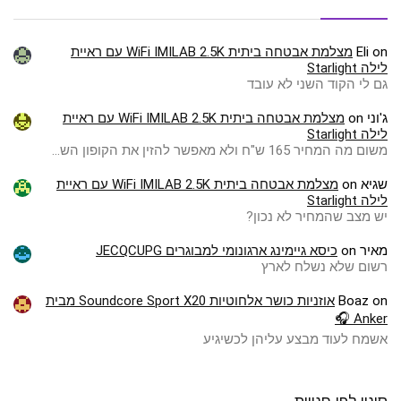
on
Eli
מצלמת אבטחה ביתית WiFi IMILAB 2.5K עם ראיית
לילה Starlight
גם לי הקוד השני לא עובד
ג'וני
on
מצלמת אבטחה ביתית WiFi IMILAB 2.5K עם ראיית
לילה Starlight
משום מה המחיר 165 ש"ח ולא מאפשר להזין את הקופון הש…
שגיא
on
מצלמת אבטחה ביתית WiFi IMILAB 2.5K עם ראיית
לילה Starlight
יש מצב שהמחיר לא נכון?
מאיר
on
כיסא גיימינג ארגונומי למבוגרים JECQCUPG
רשום שלא נשלח לארץ
on
Boaz
אוזניות כושר אלחוטיות Soundcore Sport X20 מבית
Anker 🎧
אשמח לעוד מבצע עליהן לכשיגיע