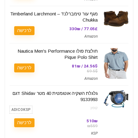
מגף עור טימברלנד – Timberland Larchmont
Chukka
77.05£ / 330₪
לרכישה
Amazon
חולצת פולו Nautica Men's Performance
Pique Polo Shirt
24.56$ / 81₪
לרכישה
69.5$
Amazon
גלגלת השקיה אוטומטית 40 מטר Shidav דגם
9133993
קופון:
ADICOKSP
510₪
לרכישה
₪559
KSP