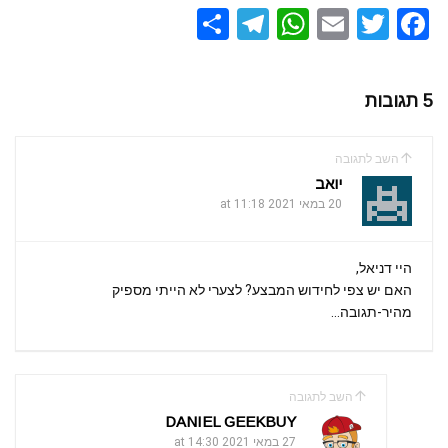
S
T
W
E
T
F
h
el
h
m
wi
a
ar
e
at
ail
tt
ce
5 תגובות
e
gr
s
er
b
a
A
o
השב לתגובה
m
p
o
יואב
k
20 במאי 2021 at 11:18
p
היי דניאל,
האם יש צפי לחידוש המבצע? לצערי לא הייתי מספיק
מהיר-תגובה…
השב לתגובה
DANIEL GEEKBUY
27 במאי 2021 at 14:30