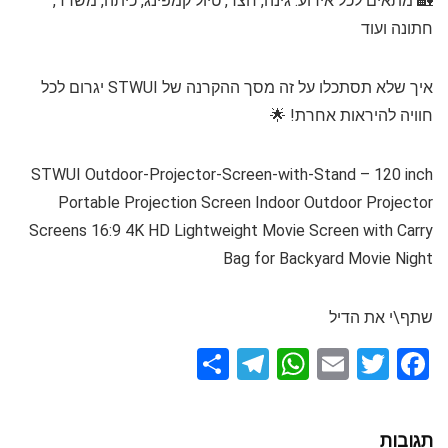
🏡 מתאים לכל אירוע: גינה, חצר, טיול קמפינג, כיתה, משרד,
חתונה ועוד
איך שלא תסתכלו על זה מסך ההקרנה של STWUI יגרום לכל
חוויה להיראות אחרת! 🌟
STWUI Outdoor-Projector-Screen-with-Stand – 120 inch
Portable Projection Screen Indoor Outdoor Projector
Screens 16:9 4K HD Lightweight Movie Screen with Carry
Bag for Backyard Movie Night
שתף\י את הדיל
S
T
W
E
T
F
h
el
h
m
wi
a
ar
e
at
ail
tt
ce
תגובות