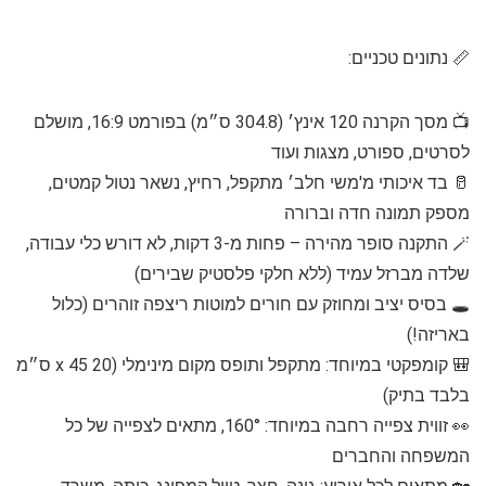
📏 נתונים טכניים:
📺 מסך הקרנה 120 אינץ׳ (304.8 ס״מ) בפורמט 16:9, מושלם
לסרטים, ספורט, מצגות ועוד
🥛 בד איכותי מ'משי חלב׳ מתקפל, רחיץ, נשאר נטול קמטים,
מספק תמונה חדה וברורה
🪄 התקנה סופר מהירה – פחות מ-3 דקות, לא דורש כלי עבודה,
שלדה מברזל עמיד (ללא חלקי פלסטיק שבירים)
🕳️ בסיס יציב ומחוזק עם חורים למוטות ריצפה זוהרים (כלול
באריזה!)
🎒 קומפקטי במיוחד: מתקפל ותופס מקום מינימלי (20 x 45 ס״מ
בלבד בתיק)
👀 זווית צפייה רחבה במיוחד: 160°, מתאים לצפייה של כל
המשפחה והחברים