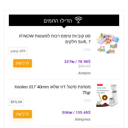
הדילז החמים
סט קוביות טיפוס רכות לפעוטות IFNOW
Soft, 7 חלקים
קופון:
ללא קופון
78.98$ / 237₪
לרכישה
$89.99
Amazon
מטחנת סינגל דוז שלאו Xeoleo 017 40mm
75gr
קופון:
BFIL04
135.48$ / 504₪
לרכישה
Aliexpress