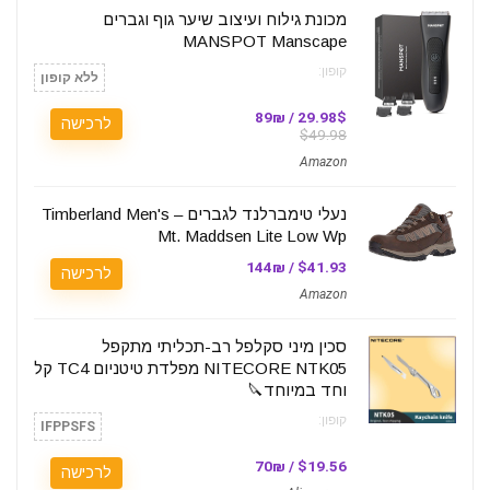
מכונת גילוח ועיצוב שיער גוף וגברים
MANSPOT Manscape
קופון:
ללא קופון
29.98$ / 89₪
לרכישה
$49.98
Amazon
נעלי טימברלנד לגברים – Timberland Men's
Mt. Maddsen Lite Low Wp
$41.93 / 144₪
לרכישה
Amazon
סכין מיני סקלפל רב-תכליתי מתקפל
NITECORE NTK05 מפלדת טיטניום TC4 קל
וחד במיוחד🔪
קופון:
IFPPSFS
$19.56 / 70₪
לרכישה