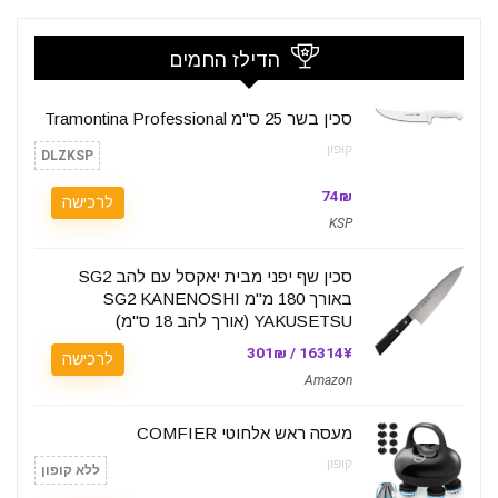
הדילז החמים
סכין בשר 25 ס"מ Tramontina Professional
קופון:
DLZKSP
74₪
לרכישה
KSP
סכין שף יפני מבית יאקסל עם להב SG2
באורך 180 מ"מ SG2 KANENOSHI
YAKUSETSU (אורך להב 18 ס"מ)
16314¥ / 301₪
לרכישה
Amazon
מעסה ראש אלחוטי COMFIER
קופון:
ללא קופון