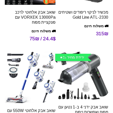
מכשיר לניקוי ריפודים ושטיחים
שואב אבק אלחוטי לרכב
Gold Line ATL-2330
VORXEK 13000Pa עם
פונקציית מפוח
🚛 משלוח חינם
🚛 משלוח חינם
315₪
24.4$ / 75₪
ירידת מחיר 📉
שואב אבק ידני 4 ב-1 נטען עם
שואב אבק אלחוטי 550W עם
מפוח ואפשרות ניפוח,