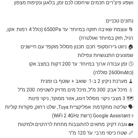
ושפע פיצ‘רים חכמים שיחסכו לכם זמן, בלאגן ונקיפות מצפון.
נתונים טכניים:
🌀 עוצמת שאיבה חזקה במיוחד: עד 6500Pa (כולל 4 רמות: אקו,
רגיל, חזק במיוחד ואולטרה)
🏠 ניווט ג'ירוסקופי חכם: תכנון מסלול מוקפד עם חיישנים
שמונעים התנגשויות ונפילות
🕓 זמן עבודה ארוך במיוחד: עד 200 דקות במצב אקו
(כ2600mAh סוללה)
🧹 מערכת ניקיון 2 ב-1: שואב + שוטף בו זמנית
💧 מיכל אבק: 300 מ"ל, מיכל מים מדויק לשטיפה: 200 מ"ל
🗺️ 3 מצבי ניקוי: מסלול זיגזג, אזור ממוקד, ניקוי פינות
🗣️ שליטה מתקדמת: אפליקציית Tuya, שלט רחוק, פקודות קוליות
ו-Google Assistant (רשת WiFi 2.4GHz)
🏡 גובה דקיק: מתאים להתגנבות מתחת לרהיטים ולמיטות
📏 שטח כיסוי מרבי: עד 120 מ"ר