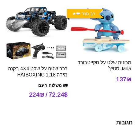
רב מכר 👑
מכונית שלט על סקייטבורד
Jada סטיץ׳
רכב שטח על שלט 4X4 בקנה
מידה 1:18 HAIBOXING
137₪
🚛 משלוח חינם
72.24$ / 224₪
תגובות