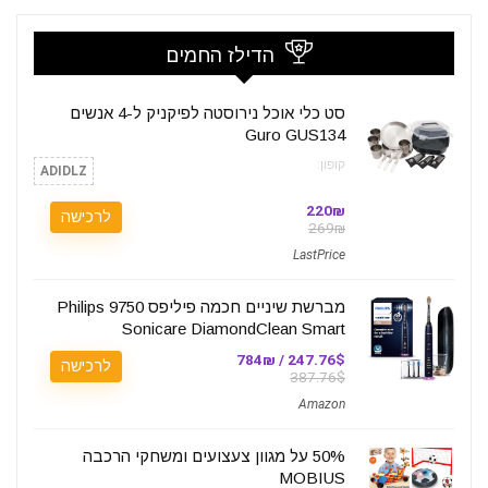
הדילז החמים
סט כלי אוכל נירוסטה לפיקניק ל-4 אנשים
Guro GUS134
קופון:
ADIDLZ
220₪
לרכישה
269₪
LastPrice
מברשת שיניים חכמה פיליפס 9750 Philips
Sonicare DiamondClean Smart
247.76$ / 784₪
לרכישה
387.76$
Amazon
50% על מגוון צעצועים ומשחקי הרכבה
MOBIUS