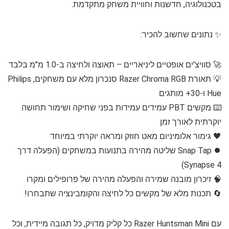
בטכנולוגיה, חדשנות וחוויית משחק מתקדמת.
✨ נתונים שחשוב להכיר:
🚀 סוויצ'ים אופטיים ליניאריים – תאוצה ולחיצה ב-1.0 מ"מ בלבד
💡 תאורת Razer Chroma RGB סנכרון מלא עם משחקים, Philips
Hue ו-30+ מותגים
⌨️ מקשים PBT עמידים עמידות בפני שחיקה ושימור תחושה
יוקרתית לאורך זמן
🖤 גימור אלומיניום מאט חוזק ומראה יוקרתי במיוחד
⏺️ Snap Tap שליטה מהירה בתנועות במשחקים (הפעלה דרך
Synapse 4)
🧠 זיכרון מובנה שמירה והפעלה מהירה של פרופילים ומקרו
🔄 תכנות מלא של מקשים כל לחיצה והקומבינציה שתבחרו!
עם Razer Huntsman Mini כל קליק מדויק, כל תגובה מיידית, וכל