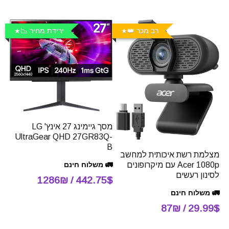
רב מכר 👑
ירידת מחיר 📉
מסך גיימינג 27 אינץ' LG
UltraGear QHD 27GR83Q-
B
מצלמת רשת איכותית למחשב
🚛 משלוח חינם
Acer 1080p עם מיקרופונים
לסינון רעשים
442.75$ / 1286₪
🚛 משלוח חינם
29.99$ / 87₪