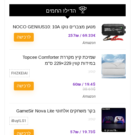
הדילז החמים
מטען מצברים נוקו NOCO GENIUS10: 10A
69.33€ / 257₪
לרכישה
Amazon
שמיכת קיץ מקררת Topcee Comforter
במידות קווין 229×229 ס"מ
קופון:
FHZKEIAI
19.4$ / 60₪
לרכישה
38.69$
Amazon
בקר משחקים אלחוטי GameSir Nova Lite
קופון:
iBuyILS1
19.73$ / 57₪
לרכישה