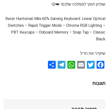
שולחן הופך לממלכה שלכם! 👑🎲
Razer Huntsman Mini 60% Gaming Keyboard: Linear Optical
Switches – Rapid Trigger Mode – Chroma RGB Lighting –
PBT Keycaps – Onboard Memory – Snap Tap – Classic
Black
שתף\י את הדיל
S
T
W
E
T
F
h
el
h
m
wi
a
ar
e
at
ail
tt
ce
תגובות
e
gr
s
er
b
a
A
o
m
p
o