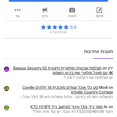
תגובות אחרונות
ירון
on
מצלמת אבטחה סולארית חיצונית Baseus Security S2
4K עם פאנל סולארי שזז בכיוון השמש
יש מצלמות עם הקלטה 24/7 ?
on
Modi
סט כלי אוכל עגולים מזכוכית 18 חלקים Corelle
Vitrelle Country Cottage
המשלוח הוא לא בחינם - עלות משלוח היא 38 דולר אבל י…
on
Ar
מסך נייד 15.6 אינץ' למחשב נייד KTC H15F9
הקוד F5ZD35D4BV3N לא עובד, יש קוד אחר אולי?