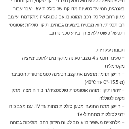
ה-NOCO GENIUS2 הוא מטען מצברים קומפקטי, חזק וחסכוני
באנרגיה, המיועד לטעינה מדויקת של סוללות 6V ו-12V עבור
מגוון רחב של כלי רכב ממונעים. עם טכנולוגיה מתקדמת ועיצוב
רב-תכליתי, הוא מבטיח ביצועים גבוהים, תיקון סוללות אוטומטי
ותפעול פשוט ללא צורך בידע טכני נרחב.
תכונות עיקריות:
–
טעינה חכמה:
4 מצבי טעינה מתקדמים לאופטימיזציה
מקסימלית
–
חיישן תרמי:
מתאים את קצב הטעינה לטמפרטורת הסביבה
(מ-15.5-°C עד 40°C)
–
זיהוי ותיקון:
מזהה אוטומטית סולפטציה/ריבוד חומצה ומתקן
נזקים לסוללה
–
חיישן מתח התנעה:
מטען סוללות מתות עד 1V, עם מצב כוח
ידני לסוללות מתחת ל-1V
–
מלחציים משופרים:
עיצוב לטווח הידוק רחב ומוליכות גבוהה