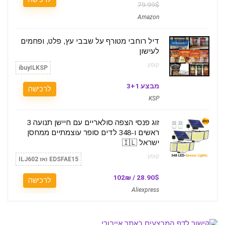
79.99$
Amazon
דיל רוחבי מטורף על שבבי עץ, פלט, ופחמים
לעישון
קופון:
ibuyILKSP
מבצע 3+1
לרכישה
KSP
זוג פנסי הצפה סולאריים עם חיישן תנועה 3
ראשים ו-348 לדים סופר עוצמתיים ממחסן
ישראל 🇮🇱
קופון:
EDSFAE15 ואז ILJ602
28.90$ / 102₪
לרכישה
Aliexpress