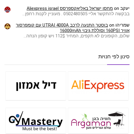
יעקב
on
מחסן ישראל באליאקספרסס Aliexpress israel
בבקשה להתקשר אליי 0502480505 . מעוניין לקנות רחפן…
שמריהו
on
בוסטר התנעה לרכב UTRAI 4000A עם קומפרסור
אוויר 160PSI וסוללת גיבוי 16000mAh
שלום, הקופונים לא תקפים, המחיר 112$ ויש קופון הנחה…
סינון לפי חנויות