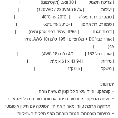
|
צריכת חשמל
| 30 וואט (מקסימום) |
|
יעילות
| 87% (120VAC / 230VAC) |
|
טמפרטורת הפעלה
| -20°C עד 40°C |
|
טמפרטורת אחסון
| -30°C עד 60°C |
|
דרגת הגנה
| IP65 (עמיד בפני אבק ומים) |
|
אורך כבל DC + מלחציים
| 195 ס"מ (18 AWG, נתיך
4A) |
|
אורך כבל AC
| 182 ס"מ (18 AWG) |
|
מידות
| 94 x 61 x 43 מ"מ |
|
משקל
| 0.5 ק"ג |
יתרונות:
–
קומפקטי ונייד:
עיצוב קל וקטן לנשיאה נוחה
–
טעינה מדויקת:
מונע טעינת יתר או חוסר טעינה בכל מזג אוויר
–
תחזוקה ארוכת טווח:
מאריך את חיי הסוללה עם תיקון אוטומטי
–
בטיחות מובטחת:
הגנות מובנות מפני תקלות חשמליות