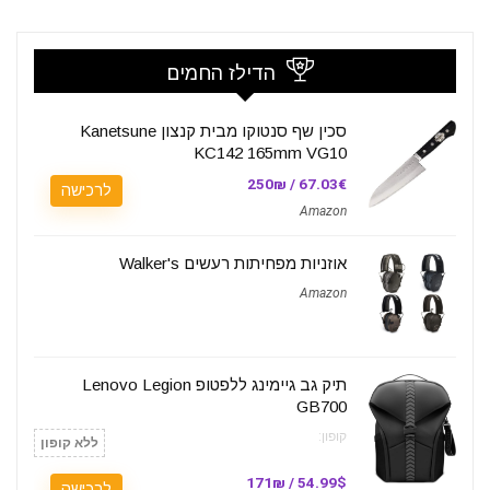
הדילז החמים
סכין שף סנטוקו מבית קנצון Kanetsune
KC142 165mm VG10
67.03€ / 250₪
לרכישה
Amazon
אוזניות מפחיתות רעשים Walker's
Amazon
תיק גב גיימינג ללפטופ Lenovo Legion
GB700
קופון:
ללא קופון
54.99$ / 171₪
לרכישה