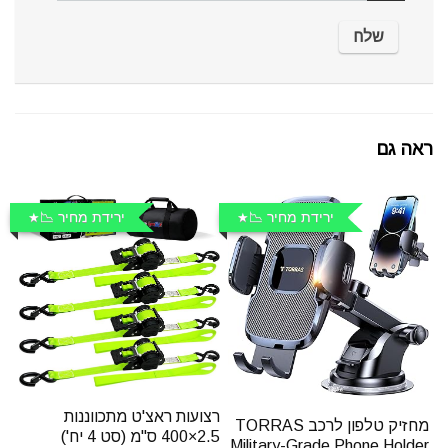
ראה גם
ירידת מחיר 📉
ירידת מחיר 📉
רצועות ראצ'ט מתכווננות
מחזיק טלפון לרכב TORRAS
2.5×400 ס"מ (סט 4 יח')
Military-Grade Phone Holder