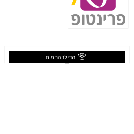
הדילז החמים
סט קולרים 5 ליטר ו-20 ליטר Aztec Oasis
קופון:
ADIDLZ
199₪
לרכישה
269₪
LastPrice
עדכון שבועי קופונים שווים בטלגרם 9-
16/08/26