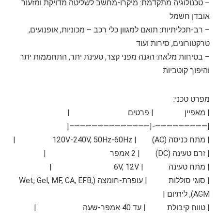
–
טכנולוגיה מתקדמת:
מיקרו-מחשב לשליטה מדויקת ומזעור
אובדן חשמל
–
רב-תכליתיות:
תואם למגוון כלי רכב – מכוניות, אופנועים,
טרקטורונים, סירות ועוד
–
בטיחות מלאה:
הגנה מפני קצר, טעינת יתר, התחממות יתר
והיפוך קוטביות
מפרט טכני:
|
מאפיין
|
פרטים
|
|—————————-|—————————————–|
|
מתח כניסה (AC)
| 120V-240V, 50Hz-60Hz |
|
זרם טעינה (DC)
| 2 אמפר |
|
מתח טעינה
| 6V, 12V |
|
סוגי סוללות
| עופרת-חומצה (Wet, Gel, MF, CA, EFB,
AGM), ליתיום |
|
טווח קיבולת
| עד 40 אמפר-שעה |