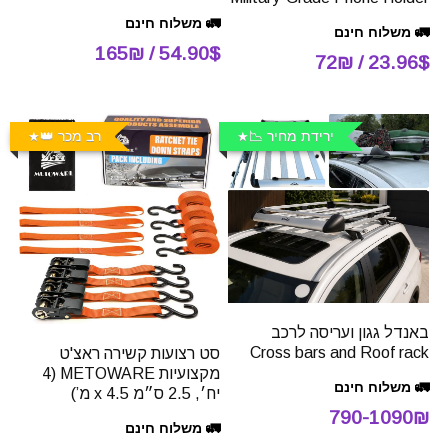
🚛 משלוח חינם
🚛 משלוח חינם
54.90$ / 165₪
23.96$ / 72₪
ירידת מחיר 📉
רב מכר 👑
באנדל גגון ועריסה לרכב
Cross bars and Roof rack
סט רצועות קשירה ראצ'ט
מקצועיות METOWARE (4
🚛 משלוח חינם
יח׳, 2.5 ס״מ x 4.5 מʼ)
790-1090₪
🚛 משלוח חינם