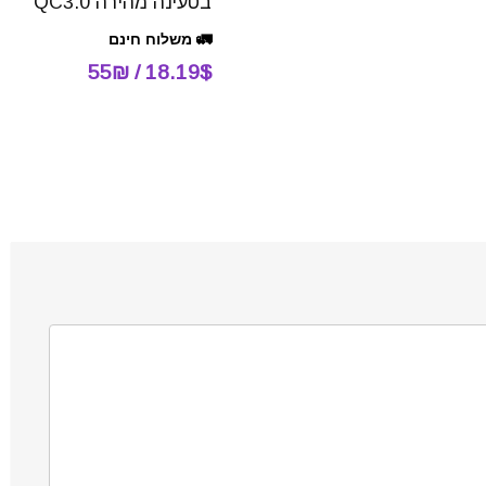
בטעינה מהירה QC3.0
🚛 משלוח חינם
18.19$ / 55₪