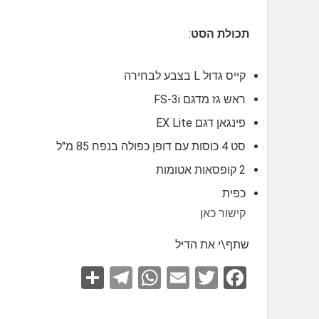
תכולת הסט
:
קייס גדול L בצבע לבחירה
ראש גז מדגם FS-3i
פינגאן דגם EX Lite
סט 4 כוסות עם דופן כפולה בנפח 85 מ"ל
2 קופסאות אטומות
כפית
קישור כאן
שתף\י את הדיל
S
T
W
E
T
F
h
el
h
m
wi
a