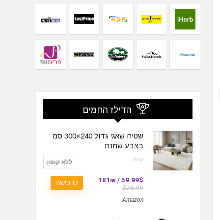
הדילז החמים
שטיח שאגי גדול 240×300 סמ
בצבע שמנת
קופון:
ללא קופון
59.99$ / 181₪
לרכישה
$75.99
Amazon