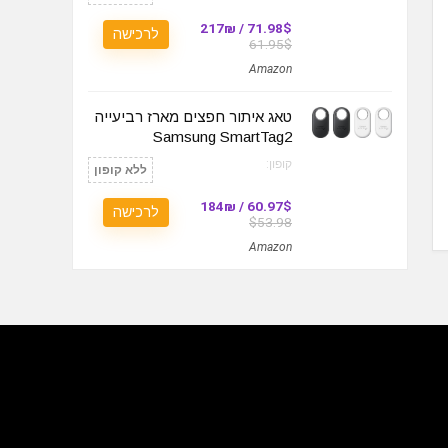
71.98$ / 217₪
לרכישה
61.95$
Amazon
טאג איתור חפצים מארז רביעייה
Samsung SmartTag2
קופון:
ללא קופון
60.97$ / 184₪
לרכישה
$53.98
Amazon