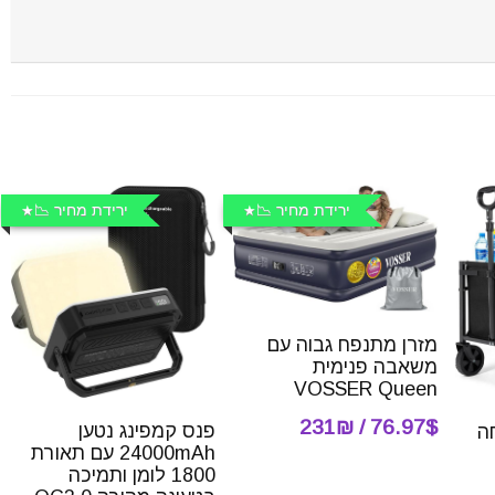
ירידת מחיר 📉
ירידת מחיר 📉
מזרן מתנפח גבוה עם
משאבה פנימית
VOSSER Queen
76.97$ / 231₪
פנס קמפינג נטען
ה
24000mAh עם תאורת
1800 לומן ותמיכה