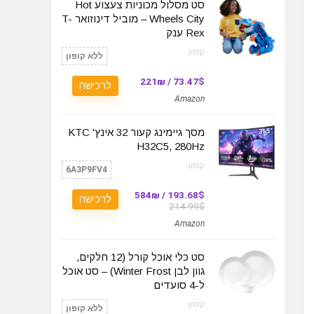
סט מסלול מכוניות צעצוע Hot
Wheels City – מוביל דינוזואר T-
Rex ענק
קופון:
ללא קופון
73.47$ / 221₪
לרכישה
Amazon
מסך גיימינג קעור 32 אינץ' KTC
H32C5, 280Hz
קופון:
6A3P9FV4
193.68$ / 584₪
לרכישה
214.99$
Amazon
סט כלי אוכל קורל (12 חלקים,
גוון לבן Winter Frost) – סט אוכל
ל-4 סועדים
קופון:
ללא קופון