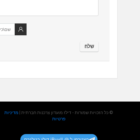
© כל הזכויות שמורות - דילז מועדון צרכנות חברתית |
מדיניות
פרטיות
הצטרפו ל @iBuyIL דילז בטלגרם