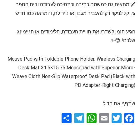
🖊️ מתאים גם כמשטח כתיבה וכתמיכה לעבודה ובית הספר
🧽 קל לניקוי רק להעביר מגבון או נייר לח, והמראה כמו חדש
הגיע הזמן לשדרג את חוויית העבודה, הלימודים או הגיימינג
שלכם! 😍✨
Mouse Pad with Foldable Phone Holder, Wireless Charging
Desk Mat 31.5×15.75 Mousepad with Superior Micro-
Weave Cloth Non-Slip Waterproof Desk Pad (Black with
PD Adapter-Right Charging)
שתף\י את הדיל
S
T
W
E
T
F
h
el
h
m
wi
a
ar
e
at
ail
tt
ce