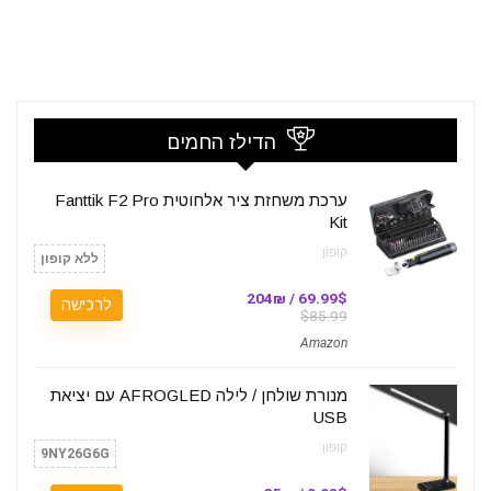
הדילז החמים
ערכת משחזת ציר אלחוטית Fanttik F2 Pro
Kit
קופון:
ללא קופון
69.99$ / 204₪
לרכישה
$85.99
Amazon
מנורת שולחן / לילה AFROGLED עם יציאת
USB
קופון:
9NY26G6G