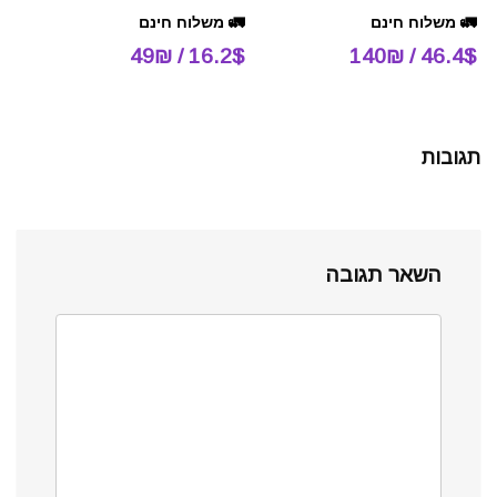
🚛 משלוח חינם
🚛 משלוח חינם
16.2$ / 49₪
46.4$ / 140₪
תגובות
השאר תגובה