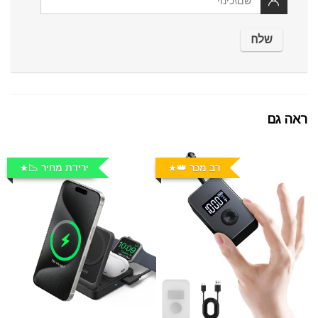
ראה גם
רב מכר 👑
ירידת מחיר 📉