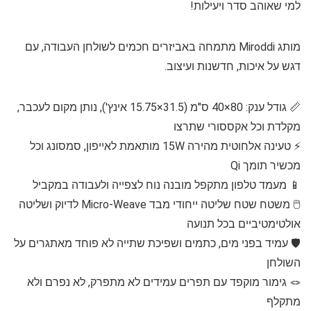
למי שאוהב סדר ויעילות!
מותג Miroddi מתמחה באביזרים חכמים לשולחן העבודה, עם
דגש על איכות, חדשנות ועיצוב.
📏 גודל ענק: 80×40 ס"מ (31.5×15.75 אינץ'), נותן מקום לעכבר,
מקלדת וכל אקססורי שתרצו
⚡️ טעינה אלחוטית מהירה 15W מותאמת לאייפון, סמסונג וכל
מכשיר תומך Qi
📱 מעמד טלפון מתקפל מובנה נוח לצפייה ולעבודה במקביל
🖱️ משטח שטח שליטה ייחודי מבד Micro-Weave לדיוק ושליטה
אולטימטיביים בכל תנועה
🛡️ עמיד בפני מים, כתמים ושפיכת שתייה לא פוחד מאתגרים על
השולחן
🪢 גימור מוקפד עם תפרים עמידים לא מתפרק, לא נפרם ולא
מתקלף