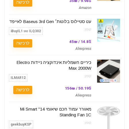
9.98$ / 35₪
לרכישה
Amazon
עט סטיילוס בלוטות׳ Baseus 3rd Gen לאייפד
קופון:
ILQ302 ואז iBuyIL1
14.8$ / 45₪
לרכישה
Aliexpress
כיריים חשמליות אינדוקציה ניידות Electro
Max 2000W
קופון:
ILMAR12
50.19$ / 156₪
לרכישה
Aliexpress
מאוורר עמוד חכם שיאומי 14" Mi Smart
Standing Fan 1C
קופון:
geekbuyKSP