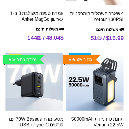
עמדת טעינה משולבת 3 ב-1
משאבה חשמלית קומפקטית
לאייפון Anker MagGo
Yetour 130PSI
🚛 משלוח חינם
🚛 משלוח חינם
48.04$ / 144₪
$16.99 / 51₪
מחיר אש 🔥
ירידת מחיר 📉
תחנת כוח ניידת 50000mAh
מטען מהיר 70W Baseus עם
Vention 22.5W
פורטים Type-C ו-USB