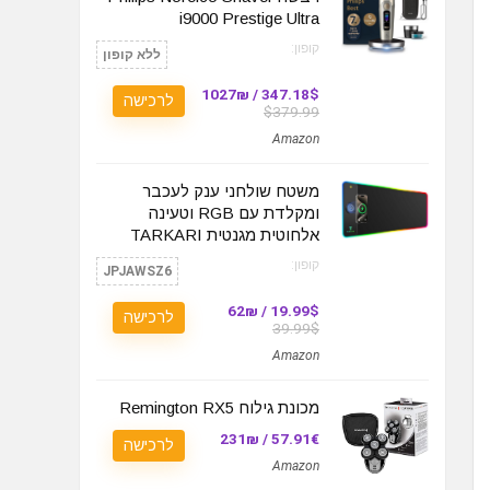
i9000 Prestige Ultra
קופון:
ללא קופון
347.18$ / 1027₪
לרכישה
$379.99
Amazon
משטח שולחני ענק לעכבר
ומקלדת עם RGB וטעינה
אלחוטית מגנטית TARKARI
קופון:
JPJAWSZ6
19.99$ / 62₪
לרכישה
39.99$
Amazon
מכונת גילוח Remington RX5
57.91€ / 231₪
לרכישה
Amazon