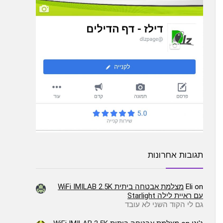
תגובות אחרונות
on
Eli
מצלמת אבטחה ביתית WiFi IMILAB 2.5K
עם ראיית לילה Starlight
גם לי הקוד השני לא עובד