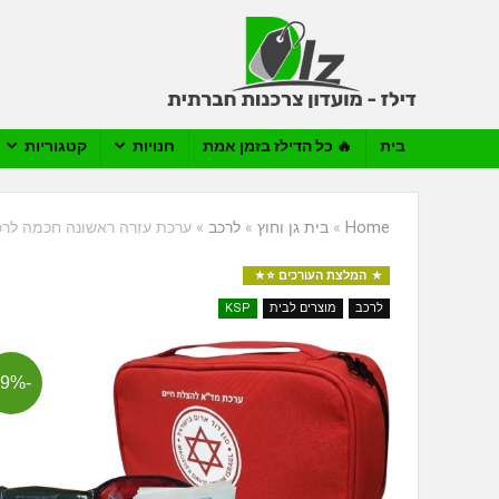
בית
🔥 כל הדילז בזמן אמת
חנויות
קטגוריות
Home
»
בית גן וחוץ
»
לרכב
»
ערכת עזרה ראשונה חכמה לרכ
המלצת העורכים ⭐️
לרכב
מוצרים לבית
KSP
-29%