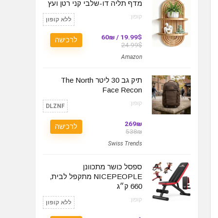
מדף תליה דו-שלבי קני רטן ועץ
קופון:
ללא קופון
19.99$ / 60₪
לרכישה
24.99$
Amazon
תיק גב 30 ליטר The North
Face Recon
קופון:
DLZNF
269₪
לרכישה
538₪
Swiss Trends
ספסל כושר מתכוונן
NICEPEOPLE מתקפל לבית,
660 ק״ג
קופון:
ללא קופון