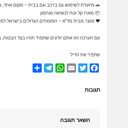
🚗 מיועדת לשימוש גם ברכב וגם בבית – מקום אחד, מ
📦 מארז קל ונוח לנשיאה ואחסון
❤️ מוצר מבית מד"א – המומחים הגדולים בישראל לפתר
עם הערכה הזו אתם יודעים שתמיד תהיו בצד הבטוח, בכ
שתף\י את הדיל
S
T
W
E
T
F
h
el
h
m
wi
a
ar
e
at
ail
tt
ce
תגובות
e
gr
s
er
b
a
A
o
m
p
o
השאר תגובה
p
k