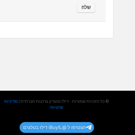
© כל הזכויות שמורות - דילז מועדון צרכנות חברתית |
מדיניות
פרטיות
הצטרפו ל @iBuyIL דילז בטלגרם