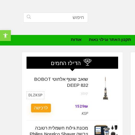
פתח סרגל נ
תקנון האתר וגילוי נאות
אודות
הדילז החמים
שואב שוטף אלחוטי BOBOT
DEEP 832
קופון:
DLZKSP
1529₪
לרכישה
KSP
מכונת גילוח חשמלית רטובה
ויבשה Philips Norelco Shaver