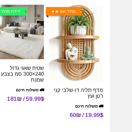
מחיר אש 🔥
ירידת מחיר 
שטיח שאגי גדול
240×300 סמ בצבע
שמנת
מדף תליה דו-שלבי קני
🚛 משלוח חינם
רטן ועץ
59.99$ / 181₪
🚛 משלוח חינם
19.99$ / 60₪