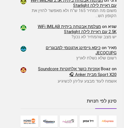
ג'וני
on
מצלמת אבטחה ביתית WiFi IMILAB 2.5K
עם ראיית לילה Starlight
משום מה המחיר 165 ש"ח ולא מאפשר להזין את
הקופון הש…
שגיא
on
מצלמת אבטחה ביתית WiFi IMILAB
2.5K עם ראיית לילה Starlight
יש מצב שהמחיר לא נכון?
מאיר
on
כיסא גיימינג ארגונומי למבוגרים
JECQCUPG
רשום שלא נשלח לארץ
on
Boaz
אוזניות כושר אלחוטיות Soundcore
Sport X20 מבית Anker 🎧
אשמח לעוד מבצע עליהן לכשיגיע
סינון לפי חנויות