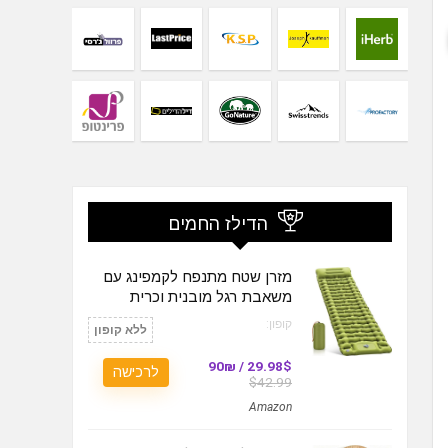
הדילז החמים
מזרן שטח מתנפח לקמפינג עם
משאבת רגל מובנית וכרית
קופון:
ללא קופון
29.98$ / 90₪
לרכישה
$42.99
Amazon