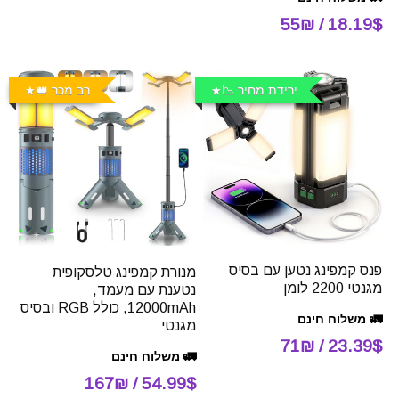
18.19$ / 55₪
ירידת מחיר 📉
רב מכר 👑
פנס קמפינג נטען עם בסיס
מנורת קמפינג טלסקופית
מגנטי 2200 לומן
נטענת עם מעמד,
12000mAh, כולל RGB ובסיס
🚛 משלוח חינם
מגנטי
23.39$ / 71₪
🚛 משלוח חינם
54.99$ / 167₪