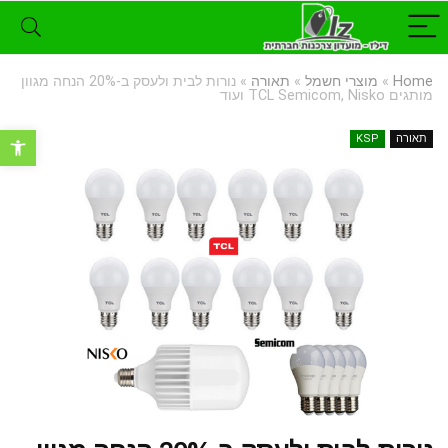
Home
»
מוצרי חשמל
»
תאורה
»
נורות לבית ולעסק ב-20% הנחה מגוון
מותגים TCL Semicom, Nisko ועוד
פתח סרגל נ
תאורה
KSP