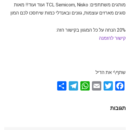
מותגים משתתפים: TCL Semicom, Nisko ועוד ועוד!! מאות
סוגים מארזים עוצמות, גוונים ובאנדלי כמות שיחסכו לכם המון
20% הנחה על כל המגוון בקישור הזה:
קישור להזמנה
שתף\י את הדיל
S
T
W
E
T
F
h
el
h
m
wi
a
ar
e
at
ail
tt
ce
תגובות
e
gr
s
er
b
a
A
o