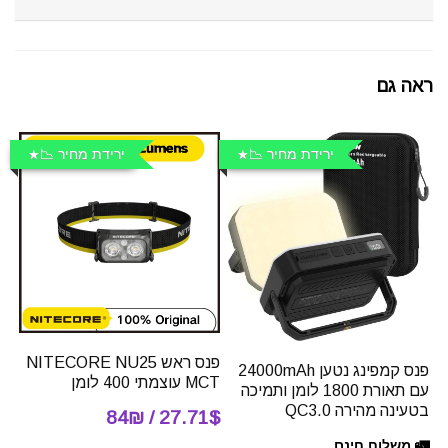
ראה גם
ירידת מחיר 📉
ירידת מחיר 📉
פנס ראש NITECORE NU25
פנס קמפינג נטען 24000mAh
MCT עוצמתי 400 לומן
עם תאורת 1800 לומן ותמיכה
בטעינה מהירה QC3.0
27.71$ / 84₪
🚛 משלוח חינם