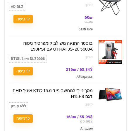
קופון:
ADIDLZ
60₪
לרכישה
79₪
LastPrice
בוסטר התנעה משולב קומפרסור ניפוח
UTRAI JS-20 5000A עם 150PSI
קופון:
DLZ0008 ואז BTSIL4
63.84$ / 216₪
לרכישה
Aliexpress
מסך נייד למחשב נייד KTC 15.6 אינץ' FHD
דגם H15F9
קופון:
ללא קופון
55.99$ / 163₪
לרכישה
69.99$
Amazon