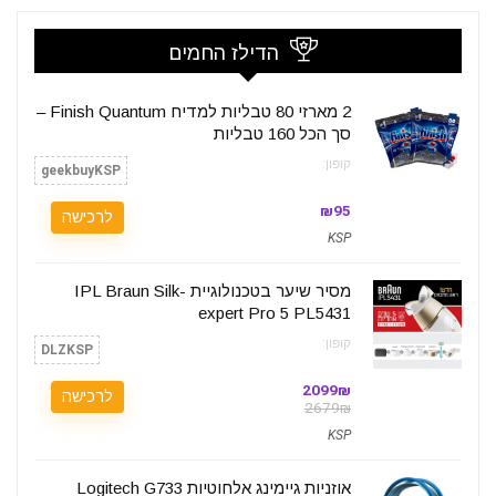
הדילז החמים
2 מארזי 80 טבליות למדיח Finish Quantum –
סך הכל 160 טבליות
קופון:
geekbuyKSP
₪95
לרכישה
KSP
מסיר שיער בטכנולוגיית IPL Braun Silk-
expert Pro 5 PL5431
קופון:
DLZKSP
2099₪
לרכישה
2679₪
KSP
אוזניות גיימינג אלחוטיות Logitech G733