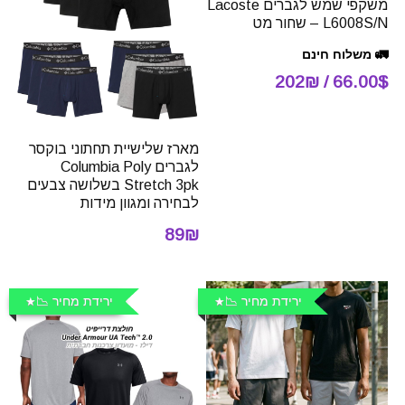
משקפי שמש לגברים Lacoste
L6008S/N – שחור מט
🚛 משלוח חינם
66.00$ / 202₪
מארז שלישיית תחתוני בוקסר
לגברים Columbia Poly
Stretch 3pk בשלושה צבעים
לבחירה ומגוון מידות
89₪
ירידת מחיר 📉
ירידת מחיר 📉