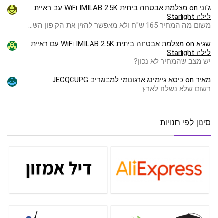
ג'וני
on
מצלמת אבטחה ביתית WiFi IMILAB 2.5K עם ראיית
לילה Starlight
משום מה המחיר 165 ש"ח ולא מאפשר להזין את הקופון הש…
שגיא
on
מצלמת אבטחה ביתית WiFi IMILAB 2.5K עם ראיית
לילה Starlight
יש מצב שהמחיר לא נכון?
מאיר
on
כיסא גיימינג ארגונומי למבוגרים JECQCUPG
רשום שלא נשלח לארץ
סינון לפי חנויות