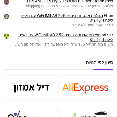
ויצמן
on
סט משקולות מודולרי 20 קילו 5 ב-1 FITPLAM
שלום, בניסיון לרכוש ראיתי שיש דמי shipping and han…
on
Eli
מצלמת אבטחה ביתית WiFi IMILAB 2.5K עם ראיית
לילה Starlight
גם לי הקוד השני לא עובד
ג'וני
on
מצלמת אבטחה ביתית WiFi IMILAB 2.5K עם ראיית
לילה Starlight
משום מה המחיר 165 ש"ח ולא מאפשר להזין את הקופון הש…
סינון לפי חנויות