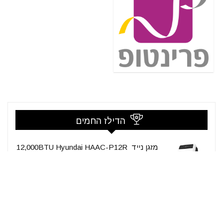
הדילז החמים
מזגן נייד Hyundai HAAC-P12R ‎‏ ‎12,000BTU
קופון:
ADIDLZ
949₪
לרכישה
1099₪
LastPrice