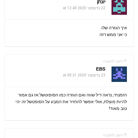
m
p
o
יונתן
k
22 בדצמבר 2025 at 12:40
p
איך הגזרה שלו
כי אני ממש רזה
השב לתגובה
EBS
23 בדצמבר 2025 at 00:31
הזמנתי, נראה דיל שווה ואם הגזרה כמו הסופוטשל אז גם אמור
להיות מוצלח, אולי אפשר להחזיר את המבע על הסופטשל זה יהי
טוב מאוד!
השב לתגובה