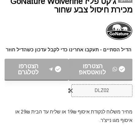
ג’קט פליז GoNature Wolverine
פג תוקף
מכירת חיסול צבע שחור
הדיל הסתיים - תעקבו אחרינו כדי לקבל עדכון כשהדיל חוזר
הצטרפו
הצטרפו
לוואטסאפ
לטלגרם
DLZ02
מחיר משלוח לנקודת איסוף 19₪ או שליח עד הבית 29₪ או
איסוף מגו נייצ'ר.