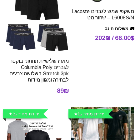
משקפי שמש לגברים Lacoste
L6008S/N – שחור מט
🚛 משלוח חינם
66.00$ / 202₪
מארז שלישיית תחתוני בוקסר
לגברים Columbia Poly
Stretch 3pk בשלושה צבעים
לבחירה ומגוון מידות
89₪
ירידת מחיר 📉
ירידת מחיר 📉