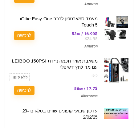
Amazon
מעמד סמארטפון לרכב iOttie Easy One
Touch 5
16.99$ / 53₪
לרכישה
$24.95
Amazon
משאבת אוויר חכמה ניידת LEIBOO 150PSI
עם מד לחץ דיגיטלי
קופון:
ללא קופון
17.7$ / 56₪
לרכישה
Aliexpress
עדכון שבועי קופונים שווים בטלגרם 23-
2/02/25