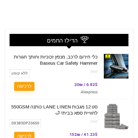
הדילז החמים
כלי חירום לרכב, מנפץ זכוכיות וחותך חגורות
Baseus Car Safety Hammer
קופון:
ללא קופון
6.82$ / 20₪
לרכישה
Aliexpress
סט 12 מגבות LANE LINEN כותנה 550GSM
לחוויית ספא בבית! 🛁
קופון:
DX3B5DPZ0650
41.23$ / 152₪
לרכישה