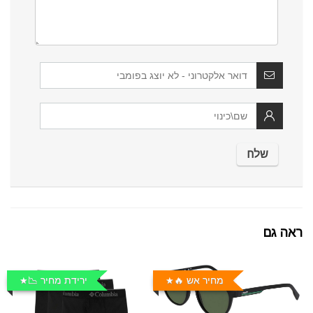
ראה גם
מחיר אש 🔥
ירידת מחיר 📉