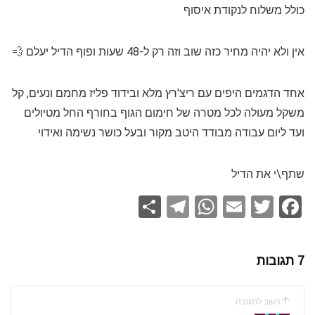
כולל משלוח לנקודת איסוף
אין ולא יהיה מחיר כזה שוב וזה רק ל-48 שעות ופוף הדיל יעלם 💨
אחד הדגמים היפים עם ריצ'רץ מלא ובידוד פליז מחמם ונעים, קל
משקל מעולה לכל מטרה של חימום הגוף בחורף החל מטיולים
ועד ליום עבודה מבודד היטב מקור ובעל כושר נשימה ואידוי
שתף\י את הדיל
S
T
W
E
T
F
h
el
h
m
wi
a
ar
e
at
ail
tt
ce
7 תגובות
e
gr
s
er
b
a
A
o
השב לתגובה