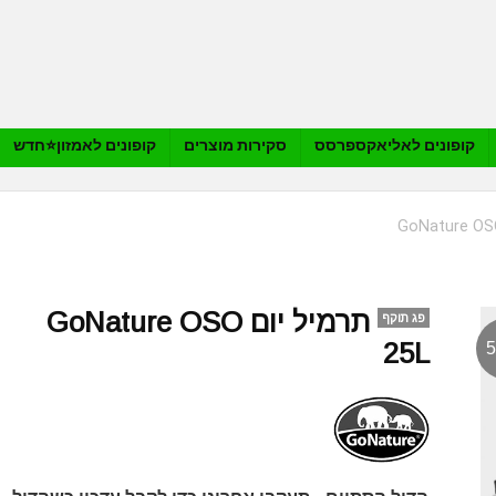
קופונים לאליאקספרסס
סקירות מוצרים
קופונים לאמזון⭐️חדש
תרמיל יום GoNature OSO
פג תוקף
25L