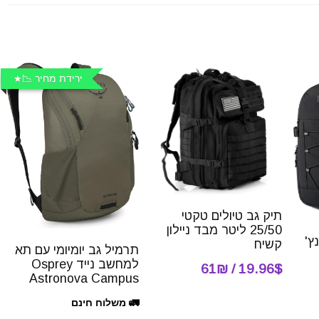
ירידת מחיר 📉
תיק גב טיולים טקטי
25/50 ליטר מבד ניילון
15.6 אינץ'
קשיח
תרמיל גב יומיומי עם תא
למחשב נייד Osprey
19.96$ / 61₪
Astronova Campus
🚛 משלוח חינם