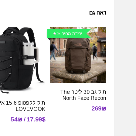
ראה גם
ירידת מחיר 📉
תיק גב 30 ליטר The
North Face Recon
תיק ללפטופ 
269₪
LOVEVOOK
17.99$ / 54₪