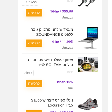
קופון:
ללא קופון
$55.99 / 164₪
לרכישה
Amazon
מעמד שולחני מתכוונן גובה
ללפטופ SOUNDANCE
11.99$ / 41₪
לרכישה
Amazon
שיתוף פעולה חגיגי עם חברת
סולתם SOLTAM 🥘✨
קופון:
Dilz15
15% הנחה
לרכישה
אחר
נעלי ספורט ריצה Saucony
Excursion Tr15