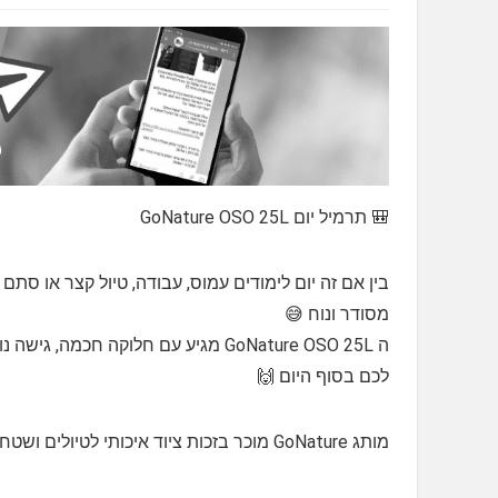
🎒 תרמיל יום GoNature OSO 25L
בין אם זה יום לימודים עמוס, עבודה, טיול קצר או ס
מסודר ונוח 😅
ה GoNature OSO 25L מגיע עם חלוקה חכ
לכם בסוף היום 🙌
מותג GoNature מוכר בזכות ציוד איכותי לטיולים ושטח, עם דגש על פרקטיות, נוחות ועמידות 🌍🎒