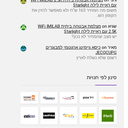
ג'וני
on
מצלמת אבטחה ביתית WiFi IMILAB 2.5K
עם ראיית לילה Starlight
משום מה המחיר 165 ש"ח ולא מאפשר להזין את
הקופון הש…
שגיא
on
מצלמת אבטחה ביתית WiFi IMILAB
2.5K עם ראיית לילה Starlight
יש מצב שהמחיר לא נכון?
מאיר
on
כיסא גיימינג ארגונומי למבוגרים
JECQCUPG
רשום שלא נשלח לארץ
סינון לפי חנויות