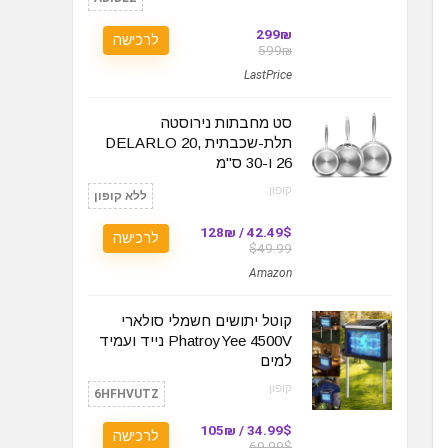
299₪
לרכישה
599₪
LastPrice
סט מחבתות נירוסטה
תלת-שכבתית DELARLO 20,
26 ו-30 ס"מ
קופון:
ללא קופון
42.49$ / 128₪
לרכישה
$49.99
Amazon
קוטל יתושים חשמלי סולארי
PhatroyYee 4500V נייד ועמיד
למים
קופון:
6HFHVUTZ
34.99$ / 105₪
לרכישה
69.99$