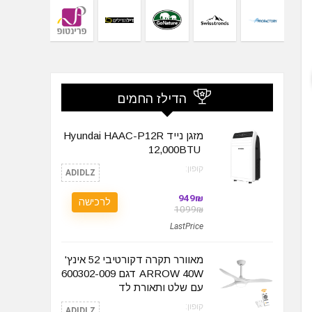
הדילז החמים
מזגן נייד Hyundai HAAC-P12R
קופון:
ADIDLZ
949₪
לרכישה
1099₪
LastPrice
מאוורר תקרה דקורטיבי 52 אינץ'
ARROW 40W דגם 600302-009
עם שלט ותאורת לד
קופון:
ADIDLZ