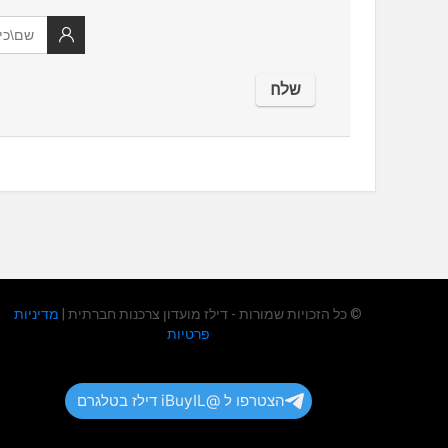
© כל הזכויות שמורות - דילז מועדון צרכנות חברתית |
מדיניות
פרטיות
הצטרפו ל @iBuyIL דילז בטלגרם