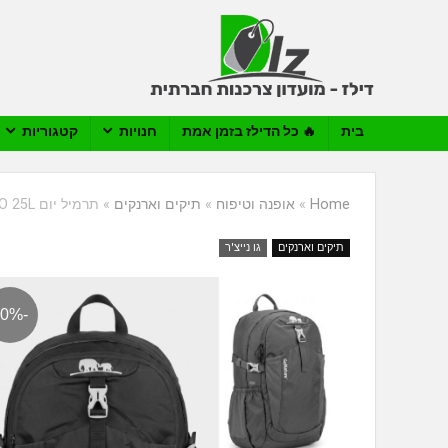
בית
🔥 כל הדילז בזמן אמת
חנויות
קטגוריות
Home
»
אופנה וטיפוח
»
תיקים וארנקים
»
תרמיל יום GoNature OSO 25L
תיקים וארנקים
גו נייצ'ר
-50%