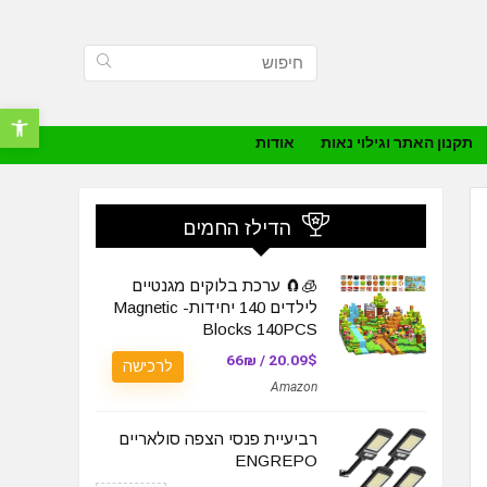
פתח סרגל נ
תקנון האתר וגילוי נאות
אודות
הדילז החמים
🧊🧲 ערכת בלוקים מגנטיים
לילדים 140 יחידות- Magnetic
Blocks 140PCS
20.09$ / 66₪
לרכישה
Amazon
רביעיית פנסי הצפה סולאריים
ENGREPO