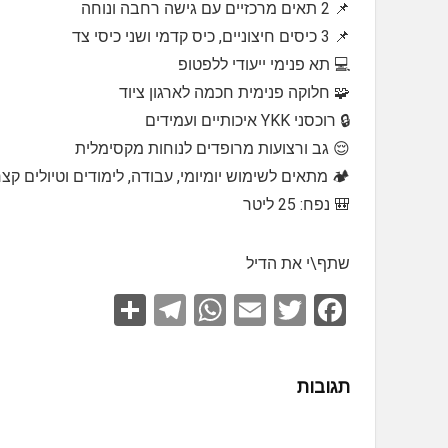
📌 2 תאים מרכזיים עם גישה רחבה ונוחה
📌 3 כיסים חיצוניים, כיס קדמי ושני כיסי צד
💻 תא פנימי ייעודי ללפטופ
🧩 חלוקה פנימית חכמה לארגון ציוד
🔒 רוכסני YKK איכותיים ועמידים
😌 גב ורצועות מרופדים לנוחות מקסימלית
🏕️ מתאים לשימוש יומיומי, עבודה, לימודים וטיולים קצ
🎒 נפח: 25 ליטר
שתף\י את הדיל
S
T
W
E
T
F
h
el
h
m
wi
a
ar
e
at
ail
tt
ce
תגובות
e
gr
s
er
b
a
A
o