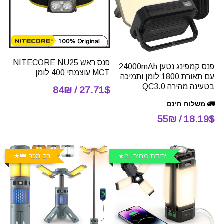
פנס ראש NITECORE NU25
פנס קמפינג נטען 24000mAh
MCT עוצמתי 400 לומן
עם תאורת 1800 לומן ותמיכה
בטעינה מהירה QC3.0
27.71$ / 84₪
🚛 משלוח חינם
18.19$ / 55₪
ירידת מחיר 📉
רב מכר 👑