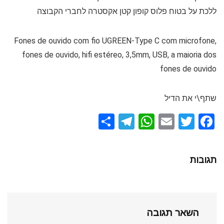
ללכת על בטוח פלוס קופון קטן אקסטרה לחברי הקבוצה
Fones de ouvido com fio UGREEN-Type C com microfone,
fones de ouvido, hifi estéreo, 3,5mm, USB, a maioria dos
fones de ouvido
שתף\י את הדיל
S
T
W
E
T
F
h
el
h
m
wi
a
ar
e
at
ail
tt
ce
תגובות
e
gr
s
er
b
a
A
o
m
p
o
השאר תגובה
p
k