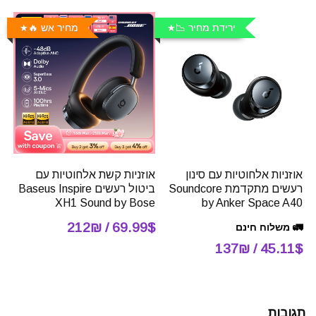
ירידת מחיר 📉
מחיר אש 🔥
אוזניות אלחוטיות עם סינון
אוזניות קשת אלחוטיות עם
רעשים מתקדמת Soundcore
ביטול רעשים Baseus Inspire
XH1 Sound by Bose
by Anker Space A40
69.99$ / 212₪
🚛 משלוח חינם
45.11$ / 137₪
תגובות