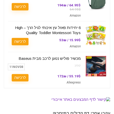
64.95$ / 194₪
לרכישה
64.95$
Amazon
6 יחידות פאזל עץ איכותי לגיל הרך – High
Quality Toddler Montessori Toys
15.99$ / 53₪
לרכישה
Amazon
מכשיר פוליש נטען לרכב מבית Baseus
קופון:
11NOV08
55.19$ / 172₪
לרכישה
Aliexpress
עקבו אחרי דף הדילים בפייסבוק