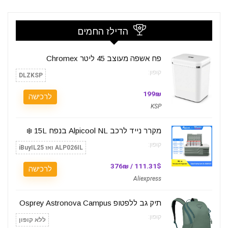
הדילז החמים
פח אשפה מעוצב 45 ליטר Chromex
קופון:
DLZKSP
199₪
לרכישה
KSP
מקרר נייד לרכב Alpicool NL בנפח 15L ❄️
קופון:
ALP026IL ואז iBuyIL25
111.31$ / 376₪
לרכישה
Aliexpress
תיק גב ללפטופ Osprey Astronova Campus
קופון:
ללא קופון