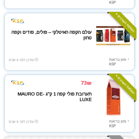
KSP
כלי עבודה
לרכב
המלצת העורכים ⭐️
מוצרי חשמל
מוצרי חשמל לבנים
עולם הקפה האיטלקי – פולים, פודים וקפה
מוצרי חשמל למטבח
טחון
מוצרי ניקיון
מוצרי צריכה ופארם
מזון בריאות
מוצרי תינוקות
עודכן לפני 6 שנים
KSP
מוצרים לבית
המלצת העורכים ⭐️
מוצרים לילדים
73₪
מזון בריאות
מטבח ובישול
תערובת פולי קפה 1 ק"ג MAURO DE-
LUXE
מכונות קפה
מכוניות בשלט רחוק
מצלמות אבטחה
מזון בריאות
עודכן לפני 6 שנים
מצלמות ואביזרים
KSP
משחקי קופסה ובנייה