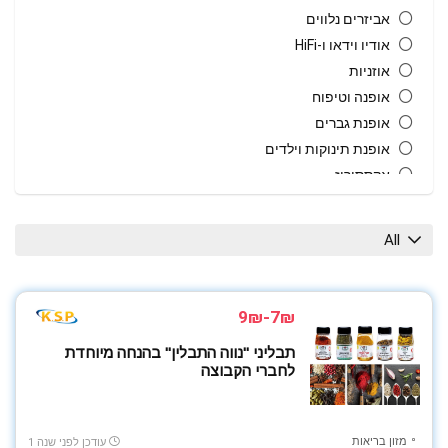
אביזרים נלווים
אודיו וידאו ו-HiFi
אוזניות
אופנה וטיפוח
אופנת גברים
אופנת תינוקות וילדים
אקססוריז
בית גן וחוץ
בית חכם
All
בשמים
גאדג'טים
גיימינג
7₪-9₪
גרילים טאבונים ומעשנות
תבליני "נווה התבלין" בהנחה מיוחדת
הנעלה
לחברי הקבוצה
טאבלטים
טלויזיות
כבלים ומטענים
מזון בריאות
עודכן לפני שנה 1