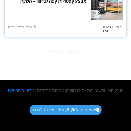
שואבים שוטפים
מבצע קפסולות קפה לנדוור – השקה
שעונים וצמידים חכמים
תאורה
תינוקות ומשפחה
מזון בריאות
עודכן לפני 6 שנים
תיקים וארנקים
KSP
תספורת וגילוח
All categories
לא נמצאו תוצאות
© כל הזכויות שמורות - דילז מועדון צרכנות חברתית |
מדיניות פרטיות
הצטרפו ל @iBuyIL דילז בטלגרם