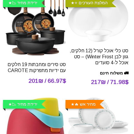
המלצת העורכים ⭐️
ירידת מחיר 📉
סט כלי אוכל קורל (12 חלקים,
גוון לבן Winter Frost) – סט
אוכל ל-4 סועדים
סט סירים ומחבתות 19 חלקים
עם ידיות מתפרקות CAROTE
🚛 משלוח חינם
66.97$ / 201₪
71.98$ / 217₪
מחיר אש 🔥
ירידת מחיר 📉