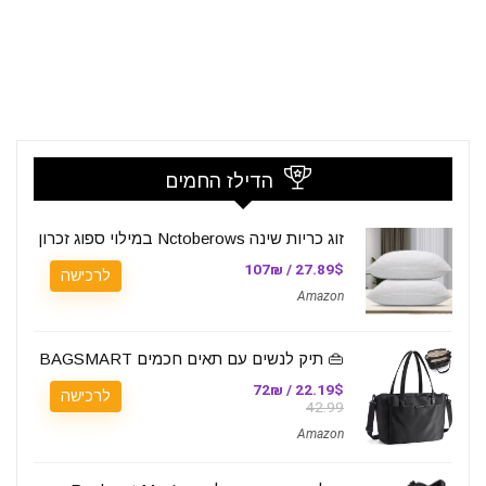
הדילז החמים
זוג כריות שינה Nctoberows במילוי ספוג זכרון
27.89$ / 107₪
לרכישה
Amazon
👜 תיק לנשים עם תאים חכמים BAGSMART
22.19$ / 72₪
לרכישה
42.99
Amazon