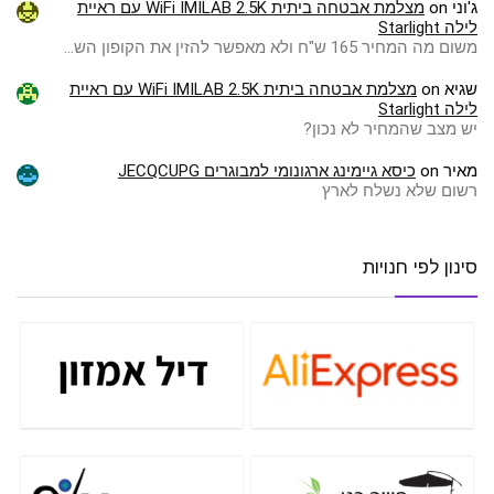
ג'וני
on
מצלמת אבטחה ביתית WiFi IMILAB 2.5K עם ראיית
לילה Starlight
משום מה המחיר 165 ש"ח ולא מאפשר להזין את הקופון הש…
שגיא
on
מצלמת אבטחה ביתית WiFi IMILAB 2.5K עם ראיית
לילה Starlight
יש מצב שהמחיר לא נכון?
מאיר
on
כיסא גיימינג ארגונומי למבוגרים JECQCUPG
רשום שלא נשלח לארץ
סינון לפי חנויות