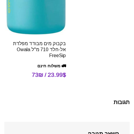
בקבוק מים מבודד מפלדת
אל-חלד 710 מ"ל Owala
FreeSip
🚛 משלוח חינם
23.99$ / 73₪
תגובות
השאר תגובה