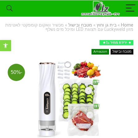
Home
»
בית גן וחוץ
»
מטבח ובישול
»
מכשיר וואקום קומפקטי לאטימת
מזון Luckyweld עם תצוגת LED ומיכל מים נשלף
פתח סרגל נ
ירידת מחיר 📉
מטבח ובישול
Amazon
-50%