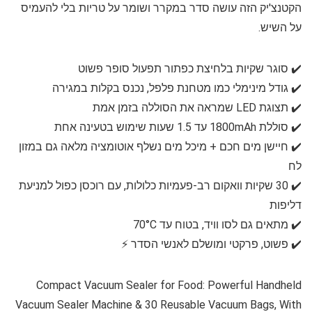
הקטנצ'יק הזה עושה סדר במקרר ושומר על טריות בלי להעמיס
על השיש.
✔️ סוגר שקיות בלחיצת כפתור תפעול סופר פשוט
✔️ גודל מינימלי כמו מטחנת פלפל, נכנס בקלות במגירה
✔️ תצוגת LED שמראה את הסוללה בזמן אמת
✔️ סוללת 1800mAh עד 1.5 שעות שימוש בטעינה אחת
✔️ חיישן מים חכם + מיכל מים נשלף אוטומציה מלאה גם במזון
לח
✔️ 30 שקיות וואקום רב-פעמיות כלולות, עם רוכסן כפול למניעת
דליפות
✔️ מתאים גם לסו וויד, בטוח עד 70°C
✔️ פשוט, פרקטי ומושלם לאנשי הסדר ⚡️
Compact Vacuum Sealer for Food: Powerful Handheld
Vacuum Sealer Machine & 30 Reusable Vacuum Bags, With