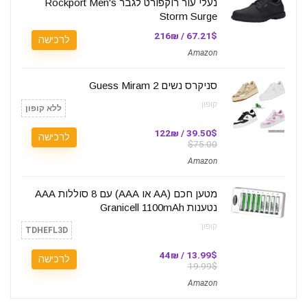
נעלי עור רוקפורט לגבר Rockport Men's
Storm Surge
67.21$ / 216₪
לרכישה
Amazon
סניקרס נשים Guess Miram 2
קופון:
ללא קופון
39.50$ / 122₪
לרכישה
$75.00
Amazon
מטען חכם (AA או AAA) עם 8 סוללות AAA
נטענות Granicell 1100mAh
קופון:
TDHEFL3D
13.99$ / 44₪
לרכישה
19.99$
Amazon