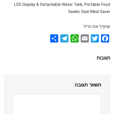
LED Display & Detachable Water Tank, Portable Food
Sealer, Seal Meal Saver
שתף\י את הדיל
S
T
W
E
T
F
h
el
h
m
wi
a
ar
e
at
ail
tt
ce
תגובות
e
gr
s
er
b
a
A
o
m
p
o
השאר תגובה
p
k