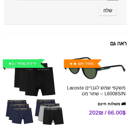
ראה גם
מחיר אש 🔥
ירידת מחיר 📉
משקפי שמש לגברים Lacoste
L6008S/N – שחור מט
🚛 משלוח חינם
66.00$ / 202₪