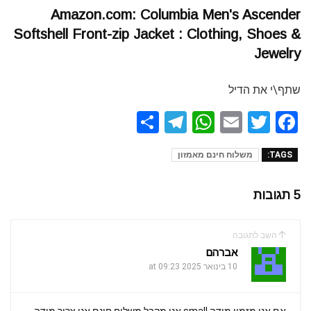
Amazon.com: Columbia Men's Ascender
Softshell Front-zip Jacket : Clothing, Shoes &
Jewelry
שתף\י את הדיל
S
T
W
E
T
F
h
el
h
m
wi
a
TAGS:
משלוח חינם מאמזון
ar
e
at
ail
tt
ce
e
gr
s
er
b
5 תגובות
a
A
o
m
p
o
השב לתגובה
p
k
אברהם
10 בינואר 2025 at 09:23
אם אני מזמין מידה small אני מקבל משלוח חינם אני צריך מידה