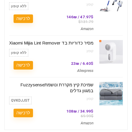
קופון:
ללא קופון
47.97$ / 146₪
לרכישה
$131.79
Amazon
מסיר כדוריות בד Xiaomi Mijia Lint Remover
קופון:
ללא קופון
6.40$ / 23₪
לרכישה
Aliexpress
שמיכת קיץ מקררת ונושמתFuzzysense
במגוון גדלים
קופון:
QVKDJJST
34.99$ / 108₪
לרכישה
69.99$
Amazon