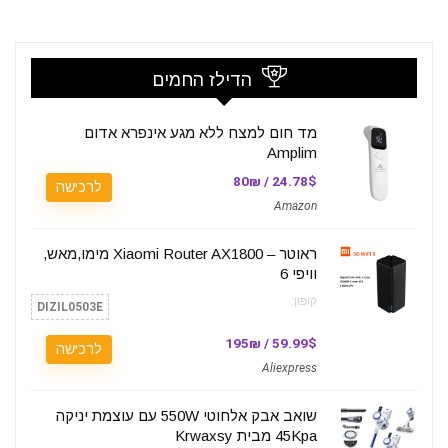
הדילז החמים
מד חום למצח ללא מגע אינפרא אדום
Amplim
24.78$ / 80₪
לרכישה
Amazon
ראוטר – Xiaomi Router AX1800 מימו,מאש,
וויפי 6
קופון:
DIZIL0503E
59.99$ / 195₪
לרכישה
Aliexpress
שואב אבק אלחוטי 550W עם עוצמת יניקה
45Kpa מבית Krwaxsy