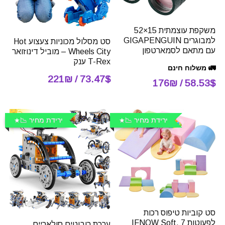
משקפת עוצמתית 15×52
למבוגרים GIGAPENGUIN
סט מסלול מכוניות צעצוע Hot
עם מתאם לסמארטפון
Wheels City – מוביל דינוזואר
T-Rex ענק
🚛 משלוח חינם
73.47$ / 221₪
58.53$ / 176₪
ירידת מחיר 📉
ירידת מחיר 📉
סט קוביות טיפוס רכות
לפעוטות IFNOW Soft, 7
ערכת רובוטים סולאריים