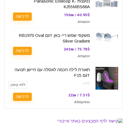
נטענות Panasonic Eneloop K-
KJ55MBS66A
40.95$ / 156₪
לרכישה
Amazon
משקפי שמש ריי-באן דגם RB1970 Oval
Silver Gradient
73.78$ / 243₪
לרכישה
Amazon
תאורת לילה חכמה לאסלה עם חיישן תנועה
דגם F15
קופון:
ללא קופון
7.31$ / 22₪
לרכישה
Aliexpress