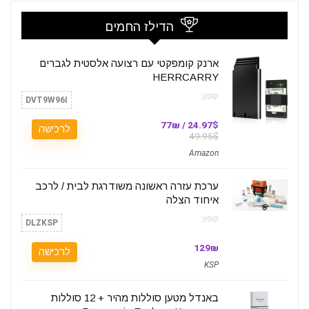
הדילז החמים
ארנק קומפקטי עם רצועה אלסטית לגברים
HERRCARRY
קופון:
DVT9W96I
24.97$ / 77₪
לרכישה
49.95$
Amazon
ערכת עזרה ראשונה משודרגת לבית / לרכב
איחוד הצלה
קופון:
DLZKSP
129₪
לרכישה
KSP
באנדל מטען סוללות מהיר + 12 סוללות