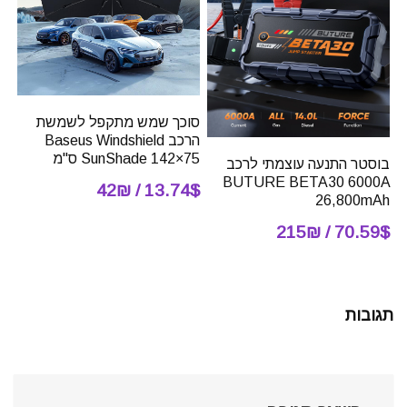
סוכך שמש מתקפל לשמשת
הרכב Baseus Windshield
SunShade 142×75 ס"מ
בוסטר התנעה עוצמתי לרכב
BUTURE BETA30 6000A
13.74$ / 42₪
26,800mAh
70.59$ / 215₪
תגובות