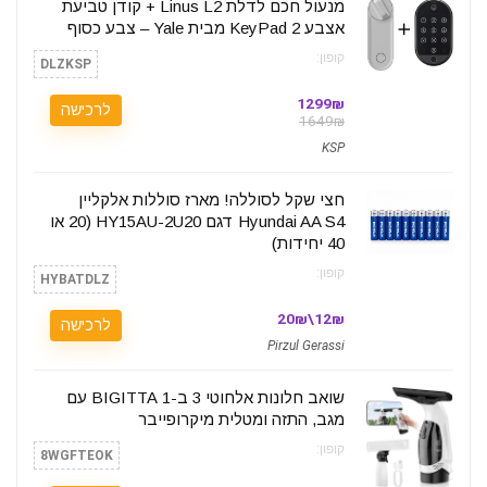
מנעול חכם לדלת Linus L2 + קודן טביעת
אצבע KeyPad 2 מבית Yale – צבע כסוף
קופון:
DLZKSP
1299₪
לרכישה
1649₪
KSP
חצי שקל לסוללה! מארז סוללות אלקליין
Hyundai AA S4 דגם HY15AU-2U20 (20 או
40 יחידות)
קופון:
HYBATDLZ
12₪\20₪
לרכישה
Pirzul Gerassi
שואב חלונות אלחוטי 3 ב-1 BIGITTA עם
מגב, התזה ומטלית מיקרופייבר
קופון:
8WGFTEOK