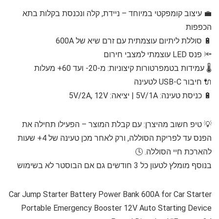
💼 עיצוב קומפקטי במיוחד – ניידת, קלה ונכנסת בקלות בתא
הכפפות
🔋 סוללת ליתיום עוצמתית עם זרם שיא של 600A
🔦 פנס LED עוצמתי למצבי חירום
🌡️ עמידות בטמפרטורות קיצוניות: מ-20- ועד 60+ מעלות
🔌 חיבור USB-C לטעינה
🔋 כניסת טעינה: 5V/1A | יציאה: 5V/2A, 12V
💡 טיפ חשוב מהיצרן: עם קבלת המוצר – הפעילו תחילה את
הפנס עד לפריקת הסוללה, ורק לאחר מכן טעינה של 4+ שעות
להארכת חיי הסוללה. 🕓
בנוסף מומלץ לטעון כל 3 חודשים גם אם הבוסטר לא בשימוש
Car Jump Starter Battery Power Bank 600A for Car Starter
Portable Emergency Booster 12V Auto Starting Device