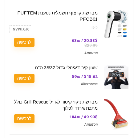
מברשת קרצוף חשמלית נטענת PUFTEM
PFCB01
קופון:
INVWIXJ6
20.88$ / 63₪
לרכישה
$29.99
Amazon
שעון קיר דיגיטלי גדול 32\38 ס"מ
$15.62 / 59₪
לרכישה
Aliexpress
מברשת ניקוי קיטור לגריל Grill Rescue כולל
מתכת גירוד לכלוך
49.99$ / 184₪
לרכישה
Amazon