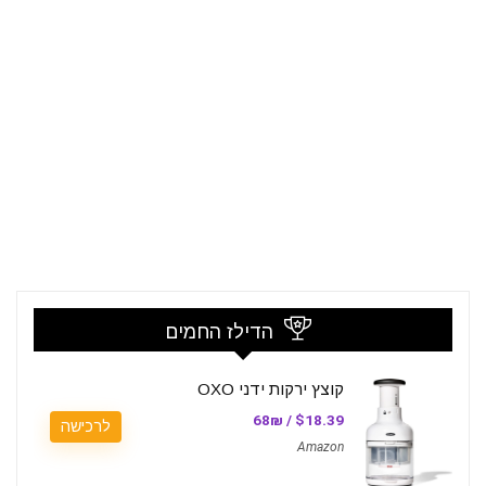
הדילז החמים
קוצץ ירקות ידני OXO
$18.39 / 68₪
לרכישה
Amazon