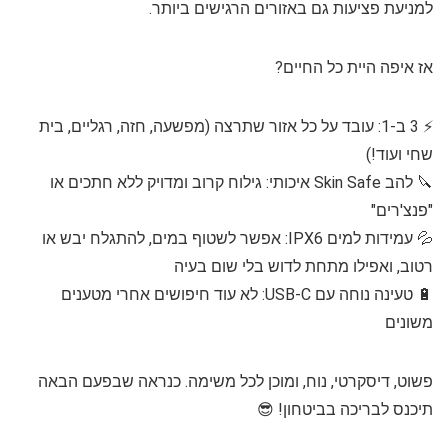
למניעת פציעות גם באזורים הרגישים ביותר.
אז איפה היית כל החיים?
⚡ 3 ב-1: עובד על כל אזור שתרצה (מפשעה, חזה, רגליים, בית
שחי ועוד!)
🔪 להב Skin Safe איכותי: גילוח קרוב ומדויק ללא חתכים או
"פנצ'רים"
💦 עמידות למים IPX6: אפשר לשטוף במים, להתגלח יבש או
רטוב, ואפילו מתחת לדוש בלי שום בעיה
🔋 טעינה נוחה עם USB-C: לא עוד חיפושים אחרי מטענים
משונים
פשוט, דיסקרטי, נוח, ומוכן לכל משימה. כנראה שבפעם הבאה
תיכנס לבריכה בביטחון! 😎