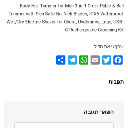
Body Hair Trimmer for Men 3-in-1 Groin, Pubic & Ball
Trimmer with Skin Safe No-Nick Blades, IPX6 Waterproof
Wet/Dry Electric Shaver for Chest, Underarms, Legs, USB-
C Rechargeable Grooming Kit
שתף\י את הדיל
S
T
W
E
T
F
h
el
h
m
wi
a
ar
e
at
ail
tt
ce
תגובות
e
gr
s
er
b
a
A
o
m
p
o
השאר תגובה
p
k