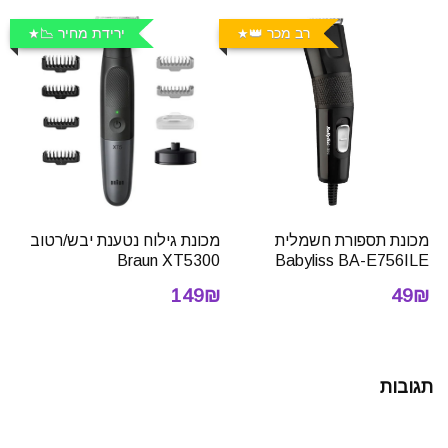
רב מכר 👑
ירידת מחיר 📉
מכונת תספורת חשמלית
מכונת גילוח נטענת יבש/רטוב
Braun XT5300
Babyliss BA-E756ILE
149₪
49₪
תגובות