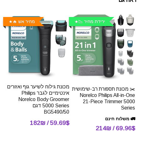
ירידת מחיר 📉
מחיר אש 🔥
מכונת גילוח לשיער גוף ואזורים
✂️ מכונת תספורת רב-שימושית
אינטימיים לגבר Philips
Norelco Philips All-in-One
Norelco Body Groomer
21-Piece Trimmer 5000
5000 Series דגם
Series
BG5490/50
🚛 משלוח חינם
59.69$ / 182₪
69.96$ / 214₪