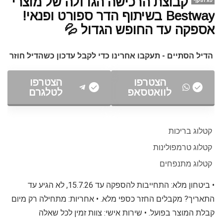
קבוצת הרכישה הגדולה של מוצרי
פג תוקף
Bestway בשיתוף הדר ספורט ופנאי!
אספקה עד החופש הגדול 💦
הדיל הסתיים - תעקבו אחרינו כדי לקבל עדכון כשהדיל חוזר
הצטרפו
הצטרפו
לוואטסאפ
לטלגרם
קטלוג בריכות
קטלוג טרמפולינות
קטלוג מתנפחים
• ביטחון מלא: התחייבות להספקה עד 15.7.26, לא הגיע עד
התאריך? מקבלים החזר כספי מלא. • אחריות: מתחילה רק מיום
קבלת המוצר בפועל. • שירות אישי: צוות זמין לכל שאלה