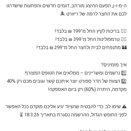
ה-מ-ו-ן, הפעם ההיצע מורחב, דגמים חדשים והפתעות שישדרגו
לכם את החצר לרמה של ריזורט 🏝️
🏊‍♂️ בריכות לקיץ החל מ־199 ₪ בלבד!
🤸‍♂️ טרמפולינות החל מ־399 ₪ בלבד!
🏰 מתנפחים לבית ולחצר החל מ־299 ₪ בלבד!
איך מזמינים?
1️⃣ נרשמים ומשריינים – ממלאים את הטופס המצורף.
2️⃣ הצוות של הדר ספורט יוצר איתכם קשר וגובים מכם רק 40%
מקדמה, היתרה (60%) רק ביום האספקה!
⚠️ שימו לב: כדי להבטיח שהציוד יגיע אליכם מוקדם ככל האפשר
לפני החופש הגדול, ההרשמה נסגרת בתאריך 18.3.26 ⏳