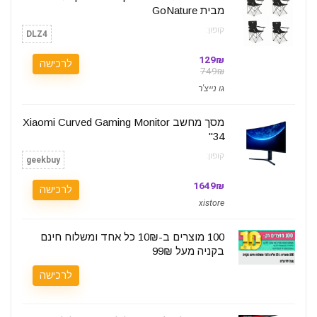
מבית GoNature
קופון:
DLZ4
129₪
לרכישה
749₪
גו נייצ'ר
מסך מחשב Xiaomi Curved Gaming Monitor
34"
קופון:
geekbuy
1649₪
לרכישה
xistore
100 מוצרים ב-10₪ כל אחד ומשלוח חינם
בקניה מעל 99₪
לרכישה