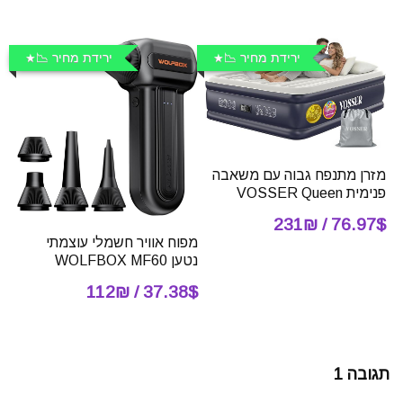
ירידת מחיר 📉
ירידת מחיר 📉
מזרן מתנפח גבוה עם משאבה
פנימית VOSSER Queen
76.97$ / 231₪
מפוח אוויר חשמלי עוצמתי
נטען WOLFBOX MF60
37.38$ / 112₪
תגובה 1