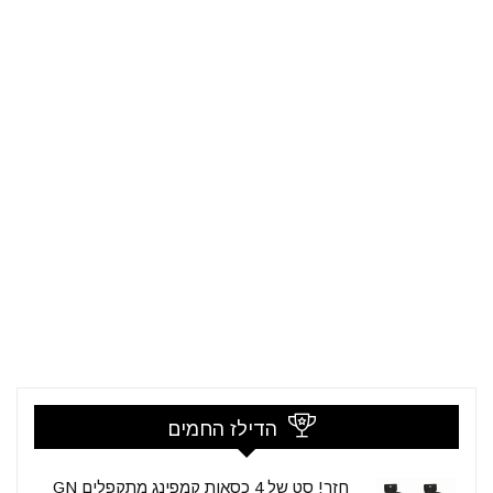
הדילז החמים
חזר! סט של 4 כסאות קמפינג מתקפלים GN