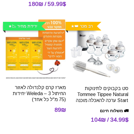
59.99$ / 180₪
רב מכר 👑
ירידת מחיר 📉
מארז קרם קלנדולה לאזור
סט בקבוקים לתינוקות
החיתול Weleda – 3 יחידות
Tommee Tippee Natural
(75 מ"ל כל אחד)
Start ערכה להאכלה מוכנה
89₪
🚛 משלוח חינם
34.99$ / 104₪