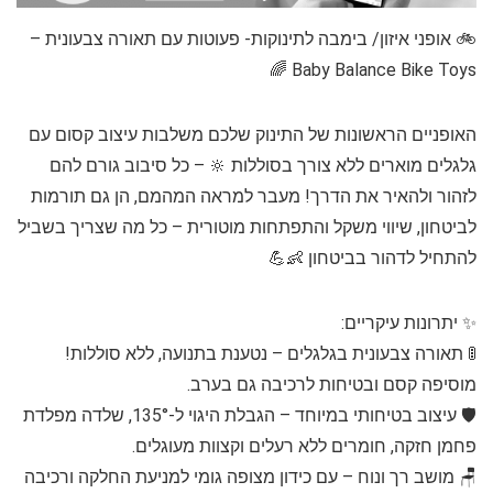
🚲 אופני איזון/ בימבה לתינוקות- פעוטות עם תאורה צבעונית –
Baby Balance Bike Toys 🌈
האופניים הראשונות של התינוק שלכם משלבות עיצוב קסום עם
גלגלים מוארים ללא צורך בסוללות 🔆 – כל סיבוב גורם להם
לזהור ולהאיר את הדרך! מעבר למראה המהמם, הן גם תורמות
לביטחון, שיווי משקל והתפתחות מוטורית – כל מה שצריך בשביל
להתחיל לדהור בביטחון 👶💪
✨ יתרונות עיקריים:
🚦 תאורה צבעונית בגלגלים – נטענת בתנועה, ללא סוללות!
מוסיפה קסם ובטיחות לרכיבה גם בערב.
🛡️ עיצוב בטיחותי במיוחד – הגבלת היגוי ל-135°, שלדה מפלדת
פחמן חזקה, חומרים ללא רעלים וקצוות מעוגלים.
🪑 מושב רך ונוח – עם כידון מצופה גומי למניעת החלקה ורכיבה