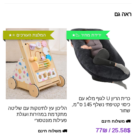
ראה גם
ירידת מחיר 📉
המלצת העורכים ⭐️
כרית הריון U לגוף מלא עם
כיסוי קטיפתי נשלף 145 ס״מ,
הליכון עץ לתינוקות עם שליטה
שחור
מתקדמת במהירות ועגלת
פעילות מונטסורי
🚛 משלוח חינם
25.58$ / 77₪
🚛 משלוח חינם