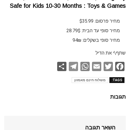
Safe for Kids 10-30 Months : Toys & Games
מחיר פרסום: $35.99
מחיר סופי עד הבית: 28.79$
מחיר סופי בשקלים: 94₪
שתף\י את הדיל
S
T
W
E
T
F
h
el
h
m
wi
a
TAGS:
משלוח חינם מאמזון
ar
e
at
ail
tt
ce
e
gr
s
er
b
תגובות
a
A
o
m
p
o
p
k
השאר תגובה