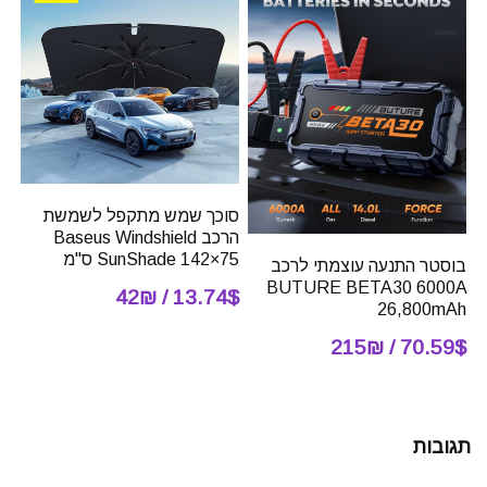
סוכך שמש מתקפל לשמשת
הרכב Baseus Windshield
SunShade 142×75 ס"מ
בוסטר התנעה עוצמתי לרכב
BUTURE BETA30 6000A
13.74$ / 42₪
26,800mAh
70.59$ / 215₪
תגובות