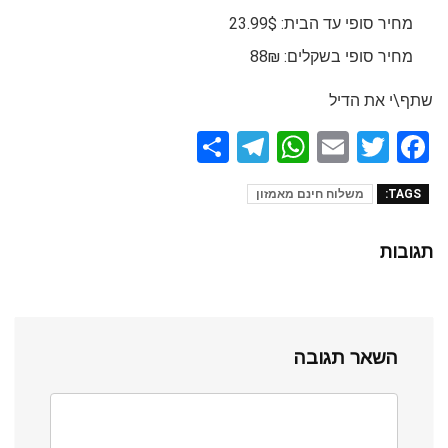
מחיר סופי עד הבית: 23.99$
מחיר סופי בשקלים: 88₪
שתף\י את הדיל
S
T
W
E
T
F
h
el
h
m
wi
a
TAGS:
משלוח חינם מאמזון
ar
e
at
ail
tt
ce
e
gr
s
er
b
תגובות
a
A
o
m
p
o
p
k
השאר תגובה