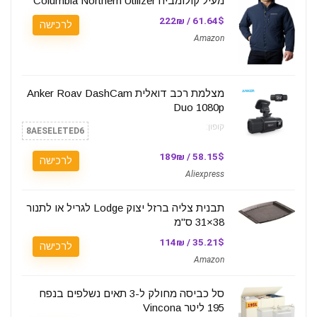
מעיל קולומביה Columbia Northern Utilizer
61.64$ / 222₪
לרכישה
Amazon
מצלמת רכב דואלית Anker Roav DashCam
Duo 1080p
קופון:
8AESELETED6
58.15$ / 189₪
לרכישה
Aliexpress
תבנית צליה ברזל יצוק Lodge לגריל או לתנור
38×31 ס"מ
35.21$ / 114₪
לרכישה
Amazon
סל כביסה מחולק ל-3 תאים נשלפים בנפח
195 ליטר Vincona