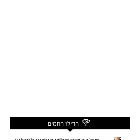
הדילז החמים