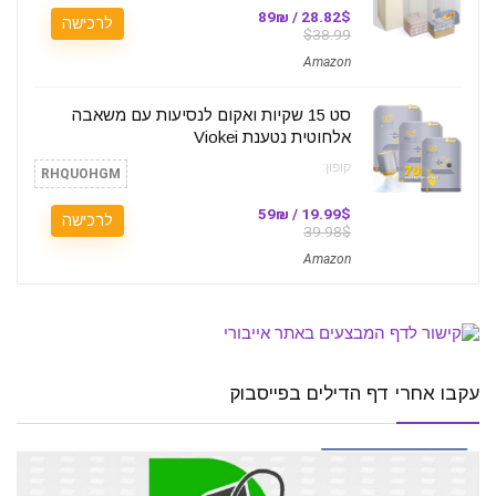
28.82$ / 89₪
לרכישה
$38.99
Amazon
סט 15 שקיות ואקום לנסיעות עם משאבה
אלחוטית נטענת Viokei
קופון:
RHQUOHGM
19.99$ / 59₪
לרכישה
39.98$
Amazon
עקבו אחרי דף הדילים בפייסבוק