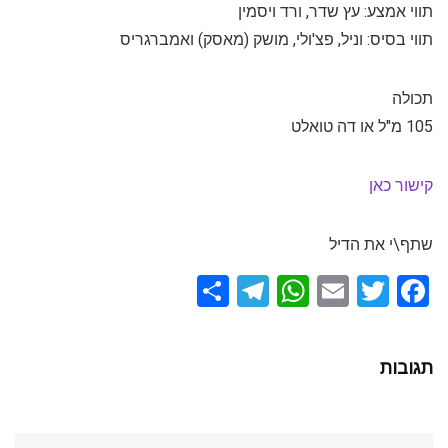
תווי אמצע: עץ שדר, ורד ויסמין
תווי בסיס: וניל, פצ'ולי, מושק (מאסק) ואמברגריס
תכולה
105 מ"ל או דה טואלט
קישור כאן
שתף\י את הדיל
S
T
W
E
T
F
h
el
h
m
wi
a
ar
e
at
ail
tt
ce
תגובות
e
gr
s
er
b
a
A
o