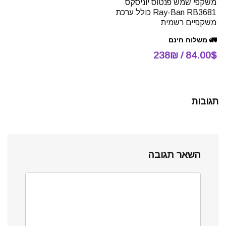
משקפי שמש פנטוס יוניסקס
Ray-Ban RB3681 כולל ערכת
משקפיים רשמית
🚛 משלוח חינם
84.00$ / 238₪
תגובות
השאר תגובה