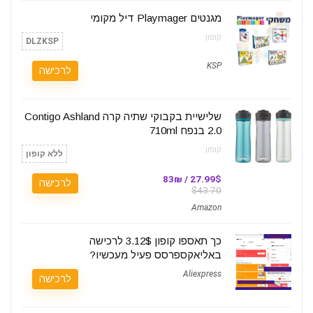
מגנטים Playmager דיל מקומי
קופון:
DLZKSP
KSP
לרכישה
שלישיית בקבוקי שתיה קרה Contigo Ashland
2.0 בנפח 710ml
קופון:
ללא קופון
27.99$ / 83₪
לרכישה
$43.70
Amazon
כך תאספו קופון 3.12$ לרכישה
באליאקספרסס פעיל מעכשיו?
Aliexpress
לרכישה