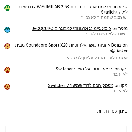
שגיא
on
מצלמת אבטחה ביתית WiFi IMILAB 2.5K עם ראיית
לילה Starlight
יש מצב שהמחיר לא נכון?
מאיר
on
כיסא גיימינג ארגונומי למבוגרים JECQCUPG
רשום שלא נשלח לארץ
on
Boaz
אוזניות כושר אלחוטיות Soundcore Sport X20 מבית
Anker 🎧
אשמח לעוד מבצע עליהן לכשיגיע
ניקו
on
מבצע רוחבי על מוצרי Switcher
לא עובד
ניקו
on
מפסק חכם לדוד שמש Switcher V4
לא עובד
סינון לפי חנויות