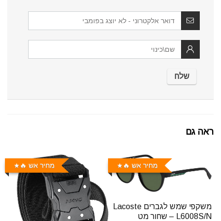
ראה גם
מחיר אש 🔥
מחיר אש 🔥
משקפי שמש לגברים Lacoste
L6008S/N – שחור מט