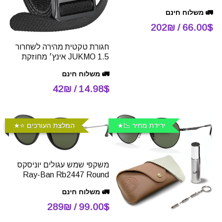
🚛 משלוח חינם
66.00$ / 202₪
חגורת טקטית מהירה לשחרור
JUKMO 1.5 אינץ׳ מחוזקת
🚛 משלוח חינם
14.98$ / 42₪
ירידת מחיר 📉
המלצת העורכים ⭐️
משקפי שמש עגולים יוניסקס
Ray-Ban Rb2447 Round
🚛 משלוח חינם
99.00$ / 289₪