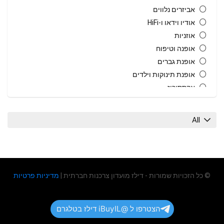
אביזרים נלווים
אודיו וידאו ו-HiFi
אוזניות
אופנה וטיפוח
אופנת גברים
אופנת תינוקות וילדים
אקססוריז
בית גן וחוץ
בית חכם
All
בשמים
גאדג'טים
גיימינג
גרילים טאבונים ומעשנות
© כל הזכויות שמורות - דילז מועדון צרכנות חברתית |
מדיניות פרטיות
הנעלה
טאבלטים
טלויזיות
הצטרפו ל @iBuyIL דילז בטלגרם
כבלים ומטענים