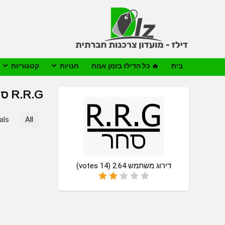
בית
🔥 כל הדילז בזמן אמת
חנויות
קטגוריות
R.R.G סחר
als
All
דירוג משתמש
2.64
(
14
votes)