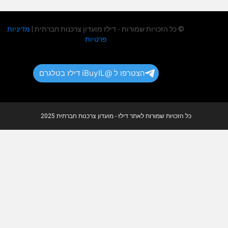
© כל הזכויות שמורות - דילז מועדון צרכנות חברתית |
מדיניות
פרטיות
הצטרפו ל @iBuyIL דילז בטלגרם
כל הזכויות שמורות לאתר דילז - מועדון צרכנות חברתית 2025