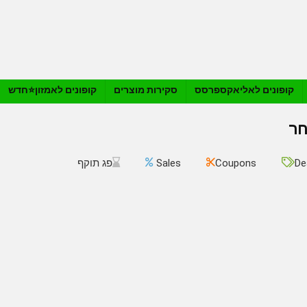
קופונים לאליאקספרסס
סקירות מוצרים
קופונים לאמזון⭐️חדש
De
Coupons
Sales
פג תוקף